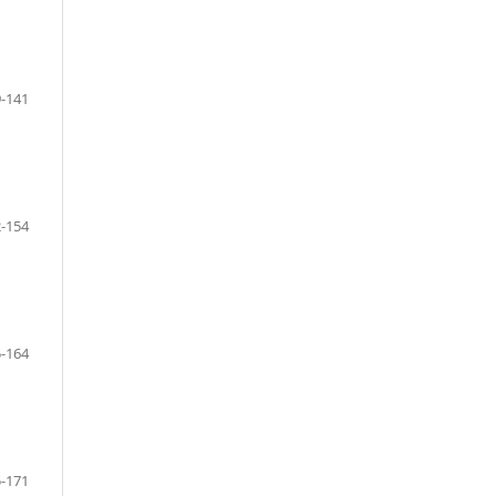
-141
-154
-164
-171