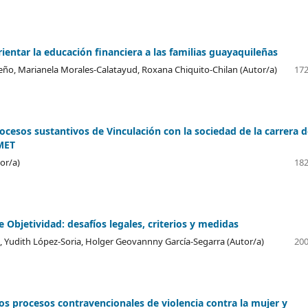
rientar la educación financiera a las familias guayaquileñas
eño, Marianela Morales-Calatayud, Roxana Chiquito-Chilan (Autor/a)
172
ocesos sustantivos de Vinculación con la sociedad de la carrera 
UMET
or/a)
182
 de Objetividad: desafíos legales, criterios y medidas
, Yudith López-Soria, Holger Geovannny García-Segarra (Autor/a)
200
 los procesos contravencionales de violencia contra la mujer y