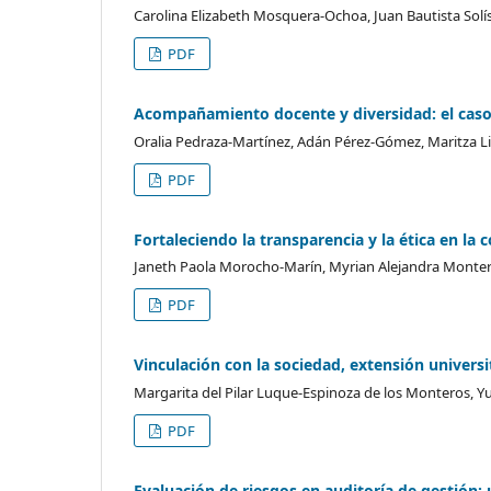
Carolina Elizabeth Mosquera-Ochoa, Juan Bautista Sol
PDF
Acompañamiento docente y diversidad: el caso
Oralia Pedraza-Martínez, Adán Pérez-Gómez, Maritza L
PDF
Fortaleciendo la transparencia y la ética en la 
Janeth Paola Morocho-Marín, Myrian Alejandra Monter
PDF
Vinculación con la sociedad, extensión universit
Margarita del Pilar Luque-Espinoza de los Monteros, Y
PDF
Evaluación de riesgos en auditoría de gestión: