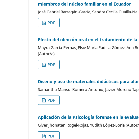
miembros del núcleo familiar en el Ecuador
José Gabriel Barragán-García, Sandra Cecilia Guailla-Na
PDF
Efecto del oleozón oral en el tratamiento de la
Mayra García-Pernas, Elsie María Padilla-Gómez, Ana Be
(Autor/a)
PDF
Diseño y uso de materiales didácticos para a
Samantha Marisol Romero-Antonio, Javier Moreno-Tapi
PDF
Aplicación de la Psicología forense en la evalu
Giver Jhonatan Rogel-Rojas, Yudith López-Soria (Autor/
PDF