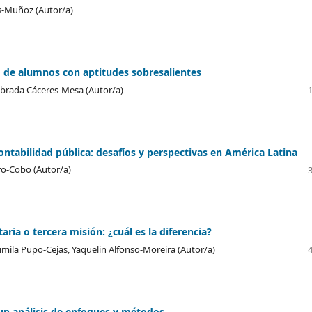
ís-Muñoz (Autor/a)
 de alumnos con aptitudes sobresalientes
ibrada Cáceres-Mesa (Autor/a)
contabilidad pública: desafíos y perspectivas en América Latina
o-Cobo (Autor/a)
aria o tercera misión: ¿cuál es la diferencia?
umila Pupo-Cejas, Yaquelin Alfonso-Moreira (Autor/a)
 un análisis de enfoques y métodos