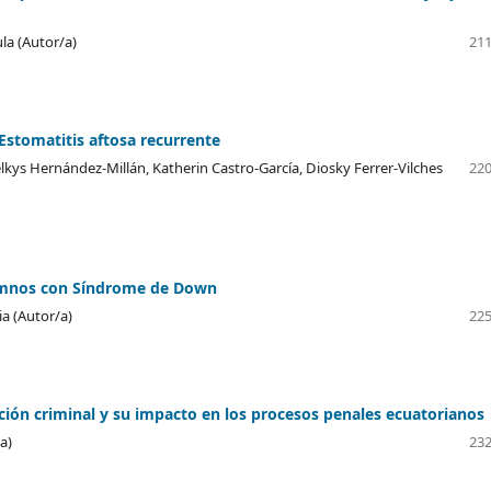
ula (Autor/a)
211
 Estomatitis aftosa recurrente
lkys Hernández-Millán, Katherin Castro-García, Diosky Ferrer-Vilches
220
lumnos con Síndrome de Down
a (Autor/a)
225
ación criminal y su impacto en los procesos penales ecuatorianos
a)
232