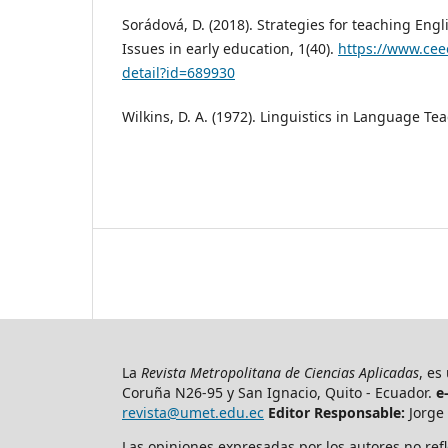
Sorádová, D. (2018). Strategies for teaching Engl
Issues in early education, 1(40).
https://www.ceeo
detail?id=689930
Wilkins, D. A. (1972). Linguistics in Language Te
La
Revista Metropolitana de Ciencias Aplicadas
, es
Coruña N26-95 y San Ignacio, Quito - Ecuador.
e
revista@umet.edu.ec
Editor Responsable:
Jorge 
Las opiniones expresadas por los autores no refl