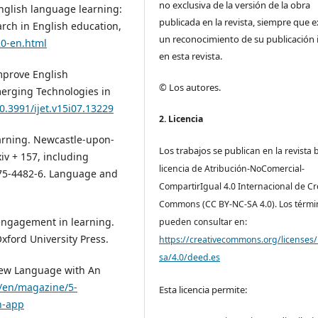
no exclusiva de la versión de la obra
English language learning:
publicada en la revista, siempre que e
earch in English education,
un reconocimiento de su publicación i
20-en.html
en esta revista.
Improve English
© Los autores.
merging Technologies in
10.3991/ijet.v15i07.13229
2. Licencia
arning. Newcastle-upon-
Los trabajos se pub
lican en la revista 
iv + 157, including
licencia de Atribución-NoComercial-
275-4482-6. Language and
CompartirIgual 4.0 Internacional de Cr
Commons (CC BY-NC-SA 4.0). Los térmi
d engagement in learning.
pueden consultar en:
xford University Press.
https://creativecommons.org/licenses/
sa/4.0/deed.es
 New Language with An
/en/magazine/5-
Esta licencia permite:
n-app