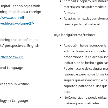
Compartir: copiar y redistribuir
Digital Technologies with
material en cualquier medio o
arning English as a Foreign
formato.
//www.asian-efl-
Adaptar: remezclar, transforma
-editions/volume-27-
crear a partir del material.
Bajo los siguientes términos:
ploring the use of online
Atribución: ha de reconocer la
s' perspectives. English
autoría de manera apropiada,
proporcionar un enlace a la lice
rticle/view/231
indicar si se ha hecho algún ca
Second Language
Puede hacerlo de cualquier m
razonable, pero no de forma ta
sugiera que el licenciador le da
research in writing.
soporte o patrocina el uso que
hace.
NoComercial: no puede utilizar
ology in Language
material para finalidades