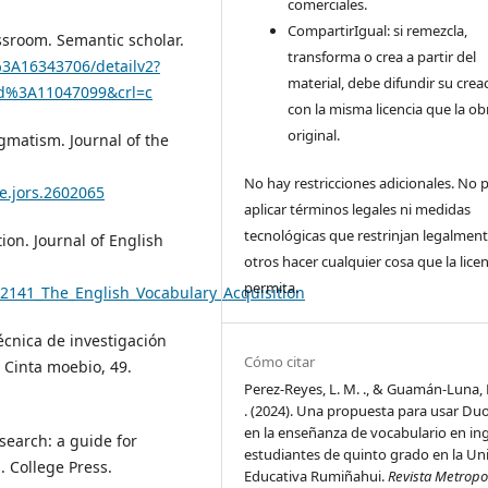
comerciales.
CompartirIgual: si remezcla,
assroom. Semantic scholar.
transforma o crea a partir del
3A16343706/detailv2?
material, debe difundir su crea
d%3A11047099&crl=c
con la misma licencia que la ob
original.
gmatism. Journal of the
No hay restricciones adicionales. No
ve.jors.2602065
aplicar términos legales ni medidas
tecnológicas que restrinjan legalment
tion. Journal of English
otros hacer cualquier cosa que la licen
permita.
62141_The_English_Vocabulary_Acquisition
técnica de investigación
Cómo citar
. Cinta moebio, 49.
Perez-Reyes, L. M. ., & Guamán-Luna,
. (2024). Una propuesta para usar Du
en la enseñanza de vocabulario en ing
esearch: a guide for
estudiantes de quinto grado en la Un
. College Press.
Educativa Rumiñahui.
Revista Metropo