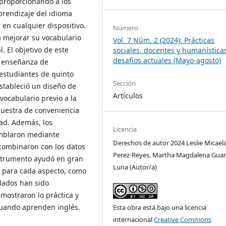
proporcionando a los
prendizaje del idioma
en cualquier dispositivo.
Número
a mejorar su vocabulario
Vol. 7 Núm. 2 (2024): Prácticas
. El objetivo de este
sociales, docentes y humanística
desafíos actuales (Mayo-agosto)
la enseñanza de
 estudiantes de quinto
Sección
estableció un diseño de
Artículos
vocabulario previo a la
muestra de conveniencia
dad. Además, los
Licencia
amblaron mediante
Derechos de autor 2024 Leslie Micael
e combinaron con los datos
Perez-Reyes, Martha Magdalena Gua
instrumento ayudó en gran
Luna (Autor/a)
e para cada aspecto, como
ilados han sido
mostraron lo práctica y
cuando aprenden inglés.
Esta obra está bajo una licencia
internacional
Creative Commons