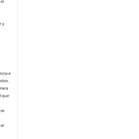
 el
r y
ncia e
mbio.
anera
l que
 se
 el