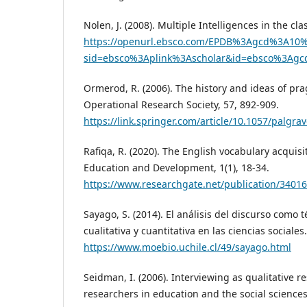
Nolen, J. (2008). Multiple Intelligences in the cl
https://openurl.ebsco.com/EPDB%3Agcd%3A10%
sid=ebsco%3Aplink%3Ascholar&id=ebsco%3Agc
Ormerod, R. (2006). The history and ideas of pra
Operational Research Society, 57, 892-909.
https://link.springer.com/article/10.1057/palgra
Rafiqa, R. (2020). The English vocabulary acquisi
Education and Development, 1(1), 18-34.
https://www.researchgate.net/publication/3401
Sayago, S. (2014). El análisis del discurso como 
cualitativa y cuantitativa en las ciencias sociales
https://www.moebio.uchile.cl/49/sayago.html
Seidman, I. (2006). Interviewing as qualitative r
researchers in education and the social sciences