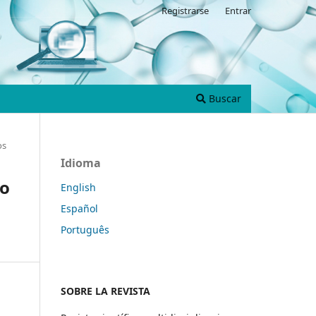
Registrarse
Entrar
Buscar
os
Idioma
io
English
Español
Português
SOBRE LA REVISTA