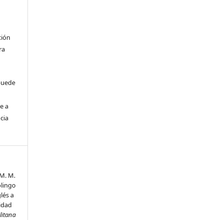
ción
ra
 puede
e a
cia
 M. M.
olingo
lés a
idad
litana