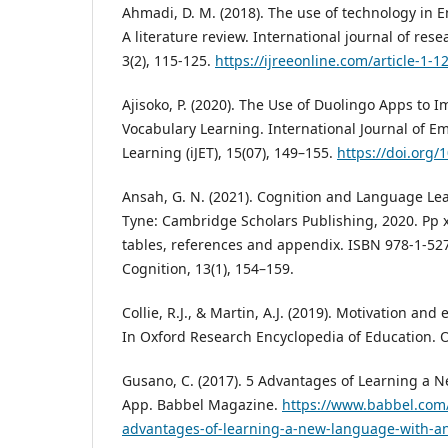
Ahmadi, D. M. (2018). The use of technology in 
A literature review. International journal of res
3(2), 115-125.
https://ijreeonline.com/article-1-1
Ajisoko, P. (2020). The Use of Duolingo Apps to 
Vocabulary Learning. International Journal of E
Learning (iJET), 15(07), 149–155.
https://doi.org/
Ansah, G. N. (2021). Cognition and Language Le
Tyne: Cambridge Scholars Publishing, 2020. Pp x
tables, references and appendix. ISBN 978-1-5
Cognition, 13(1), 154–159.
Collie, R.J., & Martin, A.J. (2019). Motivation an
In Oxford Research Encyclopedia of Education. O
Gusano, C. (2017). 5 Advantages of Learning a
App. Babbel Magazine.
https://www.babbel.com
advantages-of-learning-a-new-language-with-a