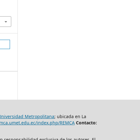
Universidad Metropolitana
; ubicada en La
remca.umet.edu.ec/index.php/REMCA
Contacto:
n responsabilidad exclusiva de los autores. El