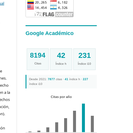
ual
a
Google Académico
42
231
8194
Citas
Índice h
Índice i10
de
nes.
Desde 2021:
7877
citas ·
41
índice h ·
227
índice i10
recho
n a la
Citas por año
rechos
ución,
n).
ión