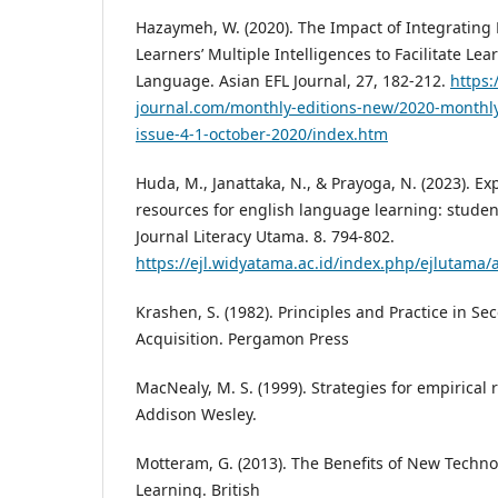
Hazaymeh, W. (2020). The Impact of Integrating 
Learners’ Multiple Intelligences to Facilitate Le
Language. Asian EFL Journal, 27, 182-212.
https:
journal.com/monthly-editions-new/2020-monthly
issue-4-1-october-2020/index.htm
Huda, M., Janattaka, N., & Prayoga, N. (2023). Ex
resources for english language learning: student
Journal Literacy Utama. 8. 794-802.
https://ejl.widyatama.ac.id/index.php/ejlutama/a
Krashen, S. (1982). Principles and Practice in 
Acquisition. Pergamon Press
MacNealy, M. S. (1999). Strategies for empirical 
Addison Wesley.
Motteram, G. (2013). The Benefits of New Techn
Learning. British