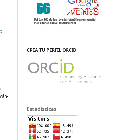
s:
CREA TU PERFIL ORCID
a
mán-
Estadísticas