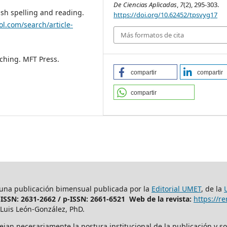
De Ciencias Aplicadas
,
7
(2), 295-303.
ish spelling and reading.
https://doi.org/10.62452/tpsvyg17
l.com/search/article-
Más formatos de cita
aching. MFT Press.
compartir
compartir
compartir
 una publicación bimensual publicada por la
Editorial UMET
, de la
-ISSN: 2631-2662 /
p-ISSN: 2661-6521 Web de la revista:
https://
Luis León-González, PhD.
ejan necesariamente la postura institucional de la publicación y so