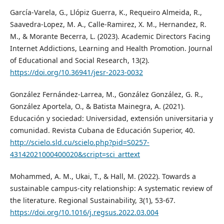
García-Varela, G., Llópiz Guerra, K., Requeiro Almeida, R.,
Saavedra-Lopez, M. A., Calle-Ramirez, X. M., Hernandez, R.
M., & Morante Becerra, L. (2023). Academic Directors Facing
Internet Addictions, Learning and Health Promotion. Journal
of Educational and Social Research, 13(2).
https://doi.org/10.36941/jesr-2023-0032
González Fernández-Larrea, M., González González, G. R.,
González Aportela, O., & Batista Mainegra, A. (2021).
Educación y sociedad: Universidad, extensión universitaria y
comunidad. Revista Cubana de Educación Superior, 40.
http://scielo.sld.cu/scielo.php?pid=S0257-
43142021000400020&script=sci_arttext
Mohammed, A. M., Ukai, T., & Hall, M. (2022). Towards a
sustainable campus-city relationship: A systematic review of
the literature. Regional Sustainability, 3(1), 53-67.
https://doi.org/10.1016/j.regsus.2022.03.004