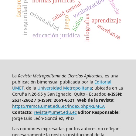
inseguridad percibida
victimización
normas jurídicas
salud mental
criminalidad
infografías
lúdico
juego
aprendizaje
enseñanza
educación jurídica
La
Revista Metropolitana de Ciencias Aplicadas
, es una
publicación bimensual publicada por la
Editorial
UMET
, de la
Universidad Metropolitana
; ubicada en La
Coruña N26-95 y San Ignacio, Quito - Ecuador.
e-ISSN:
2631-2662 /
p-ISSN: 2661-6521 Web de la revista:
https://remca.umet.edu.ec/index.php/REMCA
Contacto:
revista@umet.edu.ec
Editor Responsable:
Jorge Luis León-González, PhD.
Las opiniones expresadas por los autores no reflejan
necesariamente la postura institucional de la