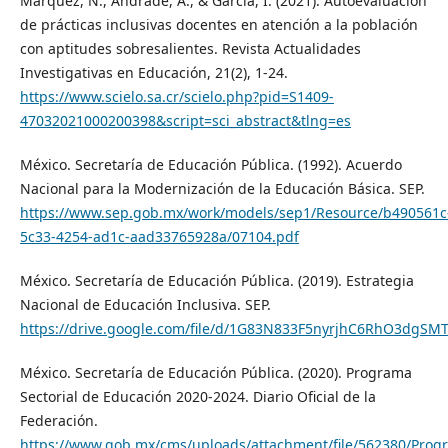
Márquez, N., Andrade, A., & García, I. (2021). Autoevaluación
de prácticas inclusivas docentes en atención a la población
con aptitudes sobresalientes. Revista Actualidades
Investigativas en Educación, 21(2), 1-24.
https://www.scielo.sa.cr/scielo.php?pid=S1409-
47032021000200398&script=sci_abstract&tlng=es
México. Secretaría de Educación Pública. (1992). Acuerdo
Nacional para la Modernización de la Educación Básica. SEP.
https://www.sep.gob.mx/work/models/sep1/Resource/b490561c
5c33-4254-ad1c-aad33765928a/07104.pdf
México. Secretaría de Educación Pública. (2019). Estrategia
Nacional de Educación Inclusiva. SEP.
https://drive.google.com/file/d/1G83N833F5nyrjhC6RhO3dgSMT
México. Secretaría de Educación Pública. (2020). Programa
Sectorial de Educación 2020-2024. Diario Oficial de la
Federación.
https://www.gob.mx/cms/uploads/attachment/file/562380/Progr