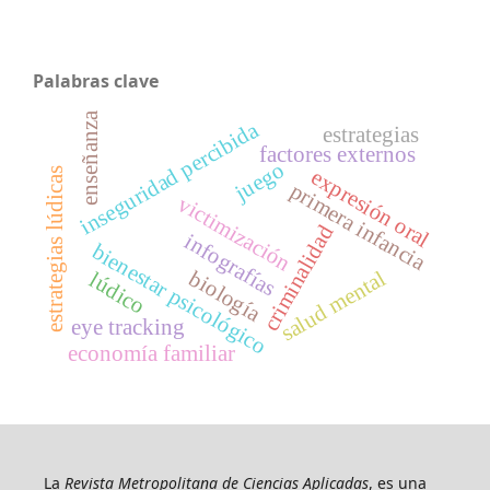
Palabras clave
enseñanza
inseguridad percibida
estrategias
factores externos
juego
expresión oral
estrategias lúdicas
primera infancia
victimización
criminalidad
infografías
bienestar psicológico
biología
salud mental
lúdico
eye tracking
economía familiar
La
Revista Metropolitana de Ciencias Aplicadas
, es una