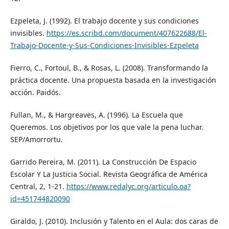
Ezpeleta, J. (1992). El trabajo docente y sus condiciones
invisibles.
https://es.scribd.com/document/407622688/El-
Trabajo-Docente-y-Sus-Condiciones-Invisibles-Ezpeleta
Fierro, C., Fortoul, B., & Rosas, L. (2008). Transformando la
práctica docente. Una propuesta basada en la investigación
acción. Paidós.
Fullan, M., & Hargreaves, A. (1996). La Escuela que
Queremos. Los objetivos por los que vale la pena luchar.
SEP/Amorrortu.
Garrido Pereira, M. (2011). La Construcción De Espacio
Escolar Y La Justicia Social. Revista Geográfica de América
Central, 2, 1-21.
https://www.redalyc.org/articulo.oa?
id=451744820090
Giraldo, J. (2010). Inclusión y Talento en el Aula: dos caras de