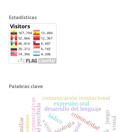
Estadísticas
Palabras clave
comunicación institucional
habilidades comunicativas
expresión oral
inseguridad percibida
desarrollo del lenguaje
juego
criminalidad
lúdico
biología