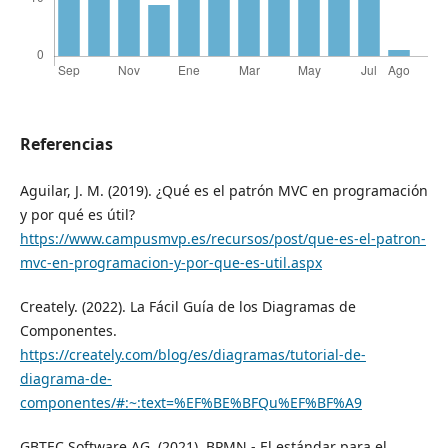
Referencias
Aguilar, J. M. (2019). ¿Qué es el patrón MVC en programación
y por qué es útil?
https://www.campusmvp.es/recursos/post/que-es-el-patron-
mvc-en-programacion-y-por-que-es-util.aspx
Creately. (2022). La Fácil Guía de los Diagramas de
Componentes.
https://creately.com/blog/es/diagramas/tutorial-de-
diagrama-de-
componentes/#:~:text=%EF%BE%BFQu%EF%BF%A9
GBTEC Software AG. (2021). BPMN - El estándar para el