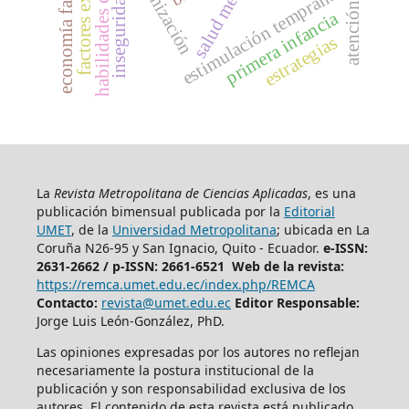
factores externos
atención visual
economía familiar
victimización
salud mental
estimulación temprana
primera infancia
estrategias
La
Revista Metropolitana de Ciencias Aplicadas
, es una
publicación bimensual publicada por la
Editorial
UMET
, de la
Universidad Metropolitana
; ubicada en La
Coruña N26-95 y San Ignacio, Quito - Ecuador.
e-ISSN:
2631-2662 /
p-ISSN: 2661-6521 Web de la revista:
https://remca.umet.edu.ec/index.php/REMCA
Contacto:
revista@umet.edu.ec
Editor Responsable:
Jorge Luis León-González, PhD.
Las opiniones expresadas por los autores no reflejan
necesariamente la postura institucional de la
publicación y son responsabilidad exclusiva de los
autores. El contenido de esta revista está publicado