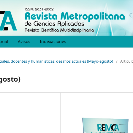
orial
Avisos
Indexaciones
ociales, docentes y humanísticas: desafíos actuales (Mayo-agosto)
/
Artícul
gosto)