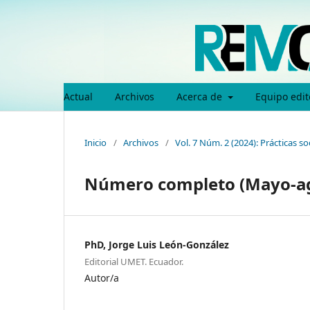
Actual
Archivos
Acerca de
Equipo edit
Inicio
/
Archivos
/
Vol. 7 Núm. 2 (2024): Prácticas s
Número completo (Mayo-a
PhD, Jorge Luis León-González
Editorial UMET. Ecuador.
Autor/a