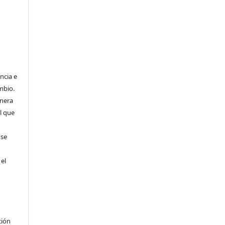
ncia e
mbio.
anera
l que
 se
 el
ción