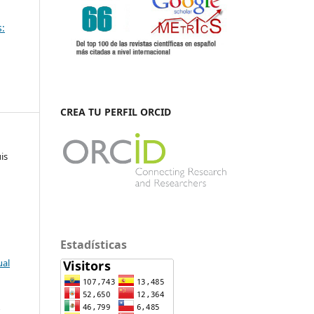
s:
CREA TU PERFIL ORCID
is
Estadísticas
ual
a