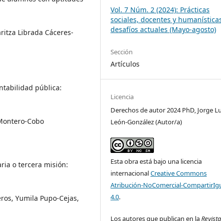
Vol. 7 Núm. 2 (2024): Prácticas
sociales, docentes y humanística
desafíos actuales (Mayo-agosto)
ritza Librada Cáceres-
Sección
Artículos
ontabilidad pública:
Licencia
Derechos de autor 2024 PhD, Jorge Lu
 Montero-Cobo
León-González (Autor/a)
Esta obra está bajo una licencia
ria o tercera misión:
internacional
Creative Commons
Atribución-NoComercial-CompartirIg
4.0
.
eros, Yumila Pupo-Cejas,
Los autores que publican en la
Revist