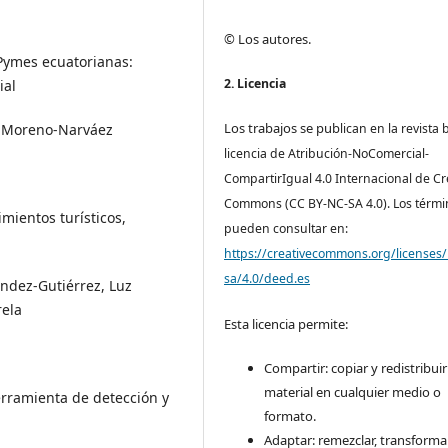
© Los autores.
 Pymes ecuatorianas:
2. Licencia
ial
Los trabajos se pub
a Moreno-Narváez
lican en la revista 
licencia de Atribución-NoComercial-
CompartirIgual 4.0 Internacional de Cr
Commons (CC BY-NC-SA 4.0). Los térmi
mientos turísticos,
pueden consultar en:
https://creativecommons.org/licenses/
sa/4.0/deed.es
ndez-Gutiérrez, Luz
rela
Esta licencia permite:
Compartir: copiar y redistribuir
material en cualquier medio o
erramienta de detección y
formato.
Adaptar: remezclar, transforma