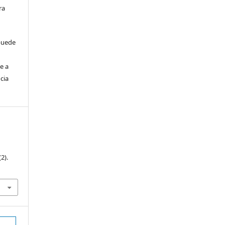
ra
 puede
e a
cia
(2).