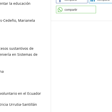
ientar la educación
compartir
res-Cedeño, Marianela
cesos sustantivos de
geniería en Sistemas de
ina
voluntario en el Ecuador
icia Urrutia-Santillán