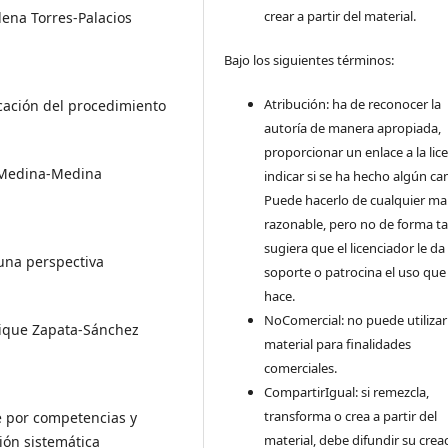
crear a partir del material.
lena Torres-Palacios
Bajo los siguientes términos:
Atribución: ha de reconocer la
icación del procedimiento
autoría de manera apropiada,
proporcionar un enlace a la lice
a Medina-Medina
indicar si se ha hecho algún ca
Puede hacerlo de cualquier m
razonable, pero no de forma ta
sugiera que el licenciador le da
 una perspectiva
soporte o patrocina el uso que
hace.
NoComercial: no puede utilizar
rique Zapata-Sánchez
material para finalidades
comerciales.
CompartirIgual: si remezcla,
transforma o crea a partir del
 por competencias y
material, debe difundir su crea
sión sistemática