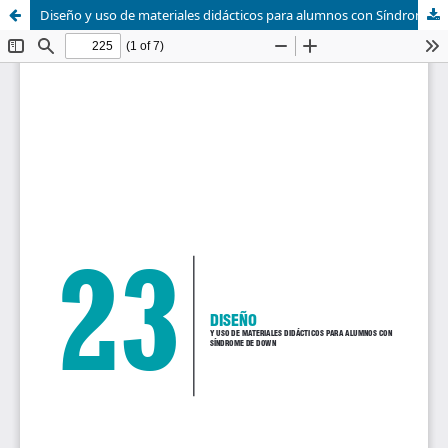
Diseño y uso de materiales didácticos para alumnos con Síndrome de Down