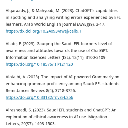
Algaraady, J., & Mahyoob, M. (2023). ChatGPT's capabilities
in spotting and analyzing writing errors experienced by EFL
learners. Arab World English Journal (AWEJ)(9), 3-17.
https://dx.doi.org/10.24093/awej/call9.1
Aljabr, F. (2023). Gauging the Saudi EFL learners level of
awareness and attitudes towards the use of ChatGPT.
Information Sciences Letters (ISL), 12(11), 3100-3109.
https://doi.org/10.18576/isl/121120
Alotaibi, A. (2023). The impact of AI-powered Grammarly on
enhancing grammar proficiency among Saudi EFL students.
Remittances Review, 8(4), 3718-3726.
https://doi.org/10.33182/rr.v8i4.256
Alrasheedi, S. (2023). Saudi EFL students and ChatGPT: An
exploration of ethical awareness in AI use. Migration
Letters, 20(S7), 1493-1503.