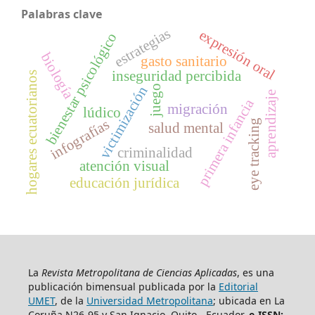
Palabras clave
estrategias
expresión oral
bienestar psicológico
biología
gasto sanitario
inseguridad percibida
hogares ecuatorianos
juego
victimización
aprendizaje
primera infancia
migración
lúdico
infografías
eye tracking
salud mental
criminalidad
atención visual
educación jurídica
La
Revista Metropolitana de Ciencias Aplicadas
, es una
publicación bimensual publicada por la
Editorial
UMET
, de la
Universidad Metropolitana
; ubicada en La
Coruña N26-95 y San Ignacio, Quito - Ecuador.
e-ISSN: