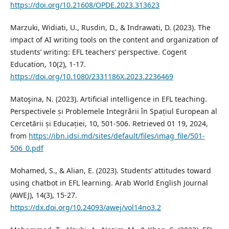
https://doi.org/10.21608/OPDE.2023.313623
Marzuki, Widiati, U., Rusdin, D., & Indrawati, D. (2023). The
impact of AI writing tools on the content and organization of
students’ writing: EFL teachers’ perspective. Cogent
Education, 10(2), 1-17.
https://doi.org/10.1080/2331186X.2023.2236469
Matoşina, N. (2023). Artificial intelligence in EFL teaching.
Perspectivele și Problemele Integrării în Spațiul European al
Cercetării și Educației, 10, 501-506. Retrieved 01 19, 2024,
from
https://ibn.idsi.md/sites/default/files/imag_file/501-
506_0.pdf
Mohamed, S., & Alian, E. (2023). Students’ attitudes toward
using chatbot in EFL learning. Arab World English Journal
(AWEJ), 14(3), 15-27.
https://dx.doi.org/10.24093/awej/vol14no3.2