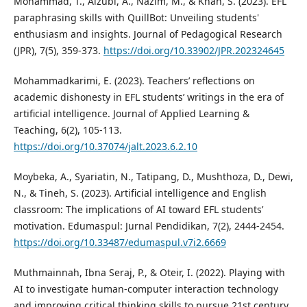
Mohammad, T., Alzubi, A., Nazim, M., & Khan, S. (2023). EFL
paraphrasing skills with QuillBot: Unveiling students'
enthusiasm and insights. Journal of Pedagogical Research
(JPR), 7(5), 359-373.
https://doi.org/10.33902/JPR.202324645
Mohammadkarimi, E. (2023). Teachers’ reflections on
academic dishonesty in EFL students’ writings in the era of
artificial intelligence. Journal of Applied Learning &
Teaching, 6(2), 105-113.
https://doi.org/10.37074/jalt.2023.6.2.10
Moybeka, A., Syariatin, N., Tatipang, D., Mushthoza, D., Dewi,
N., & Tineh, S. (2023). Artificial intelligence and English
classroom: The implications of AI toward EFL students’
motivation. Edumaspul: Jurnal Pendidikan, 7(2), 2444-2454.
https://doi.org/10.33487/edumaspul.v7i2.6669
Muthmainnah, Ibna Seraj, P., & Oteir, I. (2022). Playing with
AI to investigate human-computer interaction technology
and improving critical thinking skills to pursue 21st century