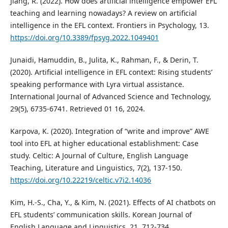
Jiang, R. (2022). How does artificial intelligence empower EFL
teaching and learning nowadays? A review on artificial
intelligence in the EFL context. Frontiers in Psychology, 13.
https://doi.org/10.3389/fpsyg.2022.1049401
Junaidi, Hamuddin, B., Julita, K., Rahman, F., & Derin, T.
(2020). Artificial intelligence in EFL context: Rising students’
speaking performance with Lyra virtual assistance.
International Journal of Advanced Science and Technology,
29(5), 6735-6741. Retrieved 01 16, 2024.
Karpova, K. (2020). Integration of “write and improve” AWE
tool into EFL at higher educational establishment: Case
study. Celtic: A Journal of Culture, English Language
Teaching, Literature and Linguistics, 7(2), 137-150.
https://doi.org/10.22219/celtic.v7i2.14036
Kim, H.-S., Cha, Y., & Kim, N. (2021). Effects of AI chatbots on
EFL students’ communication skills. Korean Journal of
English Language and Linguistics, 21, 712-734.