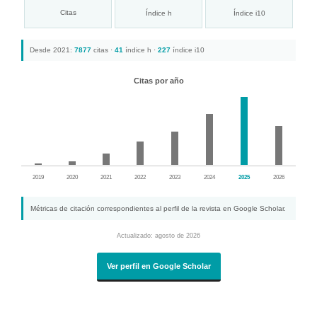
Citas
Índice h
Índice i10
Desde 2021:
7877
citas ·
41
índice h ·
227
índice i10
Citas por año
2019
2020
2021
2022
2023
2024
2025
2026
Métricas de citación correspondientes al perfil de la revista en Google Scholar.
Actualizado: agosto de 2026
Ver perfil en Google Scholar