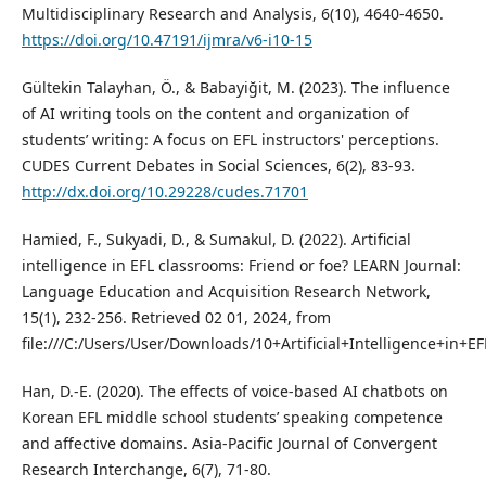
Multidisciplinary Research and Analysis, 6(10), 4640-4650.
https://doi.org/10.47191/ijmra/v6-i10-15
Gültekin Talayhan, Ö., & Babayiğit, M. (2023). The influence
of AI writing tools on the content and organization of
students’ writing: A focus on EFL instructors' perceptions.
CUDES Current Debates in Social Sciences, 6(2), 83-93.
http://dx.doi.org/10.29228/cudes.71701
Hamied, F., Sukyadi, D., & Sumakul, D. (2022). Artificial
intelligence in EFL classrooms: Friend or foe? LEARN Journal:
Language Education and Acquisition Research Network,
15(1), 232-256. Retrieved 02 01, 2024, from
file:///C:/Users/User/Downloads/10+Artificial+Intelligence+in
Han, D.-E. (2020). The effects of voice-based AI chatbots on
Korean EFL middle school students’ speaking competence
and affective domains. Asia-Pacific Journal of Convergent
Research Interchange, 6(7), 71-80.