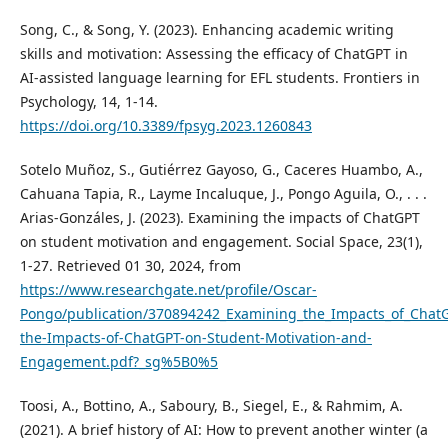
Song, C., & Song, Y. (2023). Enhancing academic writing
skills and motivation: Assessing the efficacy of ChatGPT in
AI-assisted language learning for EFL students. Frontiers in
Psychology, 14, 1-14.
https://doi.org/10.3389/fpsyg.2023.1260843
Sotelo Muñoz, S., Gutiérrez Gayoso, G., Caceres Huambo, A.,
Cahuana Tapia, R., Layme Incaluque, J., Pongo Aguila, O., . . .
Arias-Gonzáles, J. (2023). Examining the impacts of ChatGPT
on student motivation and engagement. Social Space, 23(1),
1-27. Retrieved 01 30, 2024, from
https://www.researchgate.net/profile/Oscar-
Pongo/publication/370894242_Examining_the_Impacts_of_Chat
the-Impacts-of-ChatGPT-on-Student-Motivation-and-
Engagement.pdf?_sg%5B0%5
Toosi, A., Bottino, A., Saboury, B., Siegel, E., & Rahmim, A.
(2021). A brief history of AI: How to prevent another winter (a