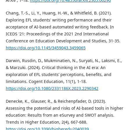
ArXiv , 1-18.
https://doi.org/10.48550/arXiv.2305.00290
Chang, T.-S., Li, Y., Huang, H.-W., & Whitfield, B. (2021).
Exploring EFL students' writing performance and their
acceptance of AI-based automated writing feedback. In
ICEDS '21: Proceedings of the 2021 2nd International
Conference on Education Development and Studies, 31-35.
https://doi.org/10.1145/3459043.3459065
Darwin, Rusdin, D., Mukminatien, N., Suryati, N., Laksmi, E.,
& Marzuki. (2024). Critical thinking in the AI era: An
exploration of EFL students’ perceptions, benefits, and
limitations. Cogent Education, 11(1), 1-18.
https://doi.org/10.1080/2331186X.2023.2290342
Denecke, K., Glauser, R., & Reichenpfader, D. (2023).
Assessing the potential and risks of AI-based tools in higher
education: Results from an eSurvey and SWOT analysis.
Trends in Higher Education, 2(4), 667-688.
https://doi.org/10.3390/higheredu2040039