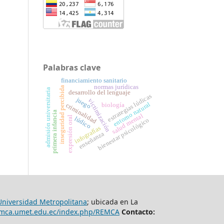
Palabras clave
financiamiento sanitario
normas jurídicas
inseguridad percibida
admisión universitaria
desarrollo del lenguaje
estrategias lúdicas
juego
victimización
entorno natural
biología
criminalidad
primera infancia
salud mental
expresión oral
lúdico
bienestar psicológico
infografías
enseñanza
Universidad Metropolitana
; ubicada en La
remca.umet.edu.ec/index.php/REMCA
Contacto: