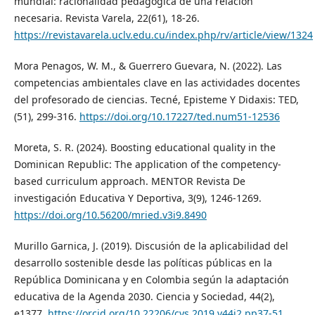
mundial: racionalidad pedagógica de una relación
necesaria. Revista Varela, 22(61), 18-26.
https://revistavarela.uclv.edu.cu/index.php/rv/article/view/1324
Mora Penagos, W. M., & Guerrero Guevara, N. (2022). Las
competencias ambientales clave en las actividades docentes
del profesorado de ciencias. Tecné, Episteme Y Didaxis: TED,
(51), 299-316.
https://doi.org/10.17227/ted.num51-12536
Moreta, S. R. (2024). Boosting educational quality in the
Dominican Republic: The application of the competency-
based curriculum approach. MENTOR Revista De
investigación Educativa Y Deportiva, 3(9), 1246-1269.
https://doi.org/10.56200/mried.v3i9.8490
Murillo Garnica, J. (2019). Discusión de la aplicabilidad del
desarrollo sostenible desde las políticas públicas en la
República Dominicana y en Colombia según la adaptación
educativa de la Agenda 2030. Ciencia y Sociedad, 44(2),
e1377.
https://orcid.org/10.22206/cys.2019.v44i2.pp37-51