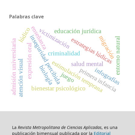
Palabras clave
enseñanza
lúdico
victimización
educación jurídica
inseguridad percibida
migración
entorno natural
estrategias lúdicas
admisión universitaria
expresión oral
criminalidad
atención visual
estimulación temprana
salud mental
biología
infografías
primera infancia
juego
bienestar psicológico
La
Revista Metropolitana de Ciencias Aplicadas
, es una
publicación bimensual publicada por la
Editorial