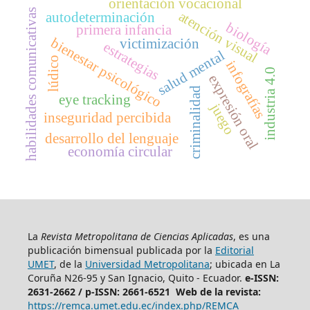
orientación vocacional
habilidades comunicativas
atención visual
autodeterminación
biología
primera infancia
bienestar psicológico
victimización
estrategias
salud mental
lúdico
infografías
industria 4.0
expresión oral
criminalidad
eye tracking
juego
inseguridad percibida
desarrollo del lenguaje
economía circular
La
Revista Metropolitana de Ciencias Aplicadas
, es una
publicación bimensual publicada por la
Editorial
UMET
, de la
Universidad Metropolitana
; ubicada en La
Coruña N26-95 y San Ignacio, Quito - Ecuador.
e-ISSN:
2631-2662 /
p-ISSN: 2661-6521 Web de la revista:
https://remca.umet.edu.ec/index.php/REMCA