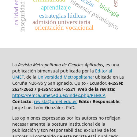
inseguridad percibida
calidad educativa
bienestar psicológico
biología
aprendizaje
estrategias lúdicas
admisión universitaria
orientación vocacional
La
Revista Metropolitana de Ciencias Aplicadas
, es una
publicación bimensual publicada por la
Editorial
UMET
, de la
Universidad Metropolitana
; ubicada en La
Coruña N26-95 y San Ignacio, Quito - Ecuador.
e-ISSN:
2631-2662 /
p-ISSN: 2661-6521 Web de la revista:
https://remca.umet.edu.ec/index.php/REMCA
Contacto:
revista@umet.edu.ec
Editor Responsable:
Jorge Luis León-González, PhD.
Las opiniones expresadas por los autores no reflejan
necesariamente la postura institucional de la
publicación y son responsabilidad exclusiva de los
autores. El contenido de esta revista está publicado