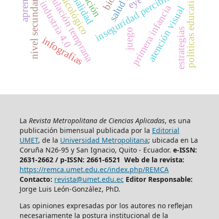
criminalidad
estimulación temprana
políticas educativas
inseguridad percibida
nivel secundario
industria 4.0
primera infancia
atención visual
estrategias
juego
infografías
La
Revista Metropolitana de Ciencias Aplicadas
, es una
publicación bimensual publicada por la
Editorial
UMET
, de la
Universidad Metropolitana
; ubicada en La
Coruña N26-95 y San Ignacio, Quito - Ecuador.
e-ISSN:
2631-2662 /
p-ISSN: 2661-6521 Web de la revista:
https://remca.umet.edu.ec/index.php/REMCA
Contacto:
revista@umet.edu.ec
Editor Responsable:
Jorge Luis León-González, PhD.
Las opiniones expresadas por los autores no reflejan
necesariamente la postura institucional de la