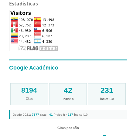
Estadísticas
Google Académico
42
231
8194
Citas
Índice h
Índice i10
Desde 2021:
7877
citas ·
41
índice h ·
227
índice i10
Citas por año