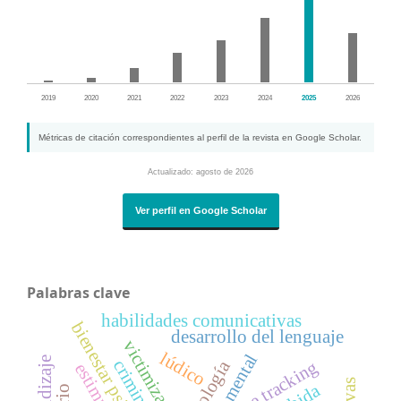
2019
2020
2021
2022
2023
2024
2025
2026
Métricas de citación correspondientes al perfil de la revista en Google Scholar.
Actualizado: agosto de 2026
Ver perfil en Google Scholar
Palabras clave
habilidades comunicativas
bienestar psicológico
desarrollo del lenguaje
victimización
lúdico
salud mental
aprendizaje
biología
eye tracking