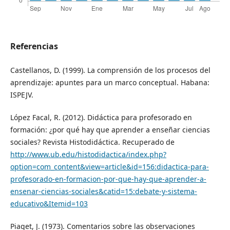
Referencias
Castellanos, D. (1999). La comprensión de los procesos del
aprendizaje: apuntes para un marco conceptual. Habana:
ISPEJV.
López Facal, R. (2012). Didáctica para profesorado en
formación: ¿por qué hay que aprender a enseñar ciencias
sociales? Revista Histodidáctica. Recuperado de
http://www.ub.edu/histodidactica/index.php?
option=com_content&view=article&id=156:didactica-para-
profesorado-en-formacion-por-que-hay-que-aprender-a-
ensenar-ciencias-sociales&catid=15:debate-y-sistema-
educativo&Itemid=103
Piaget, J. (1973). Comentarios sobre las observaciones