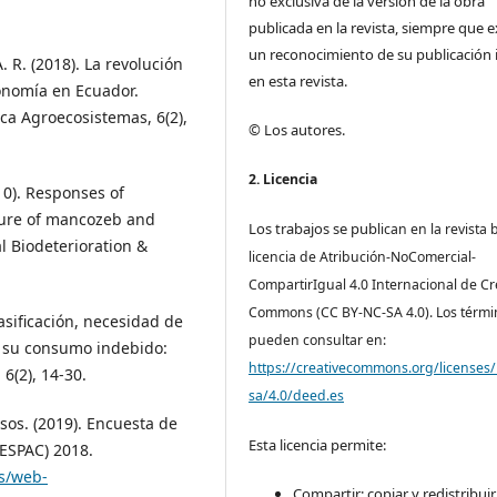
no exclusiva de la versión de la obra
publicada en la revista, siempre que e
un reconocimiento de su publicación i
 R. (2018). La revolución
en esta revista.
economía en Ecuador.
ica Agroecosistemas, 6(2),
© Los autores.
2. Licencia
010). Responses of
ture of mancozeb and
Los trabajos se pub
lican en la revista 
l Biodeterioration &
licencia de Atribución-NoComercial-
CompartirIgual 4.0 Internacional de Cr
Commons (CC BY-NC-SA 4.0). Los térmi
clasificación, necesidad de
pueden consultar en:
r su consumo indebido:
https://creativecommons.org/licenses/
6(2), 14-30.
sa/4.0/deed.es
nsos. (2019). Encuesta de
Esta licencia permite:
(ESPAC) 2018.
s/web-
Compartir: copiar y redistribuir