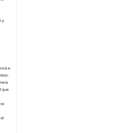
r y
ncia e
mbio.
anera
l que
 se
 el