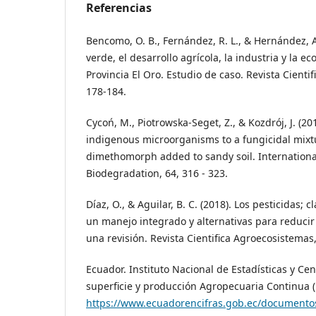
Referencias
Bencomo, O. B., Fernández, R. L., & Hernández, A.
verde, el desarrollo agrícola, la industria y la 
Provincia El Oro. Estudio de caso. Revista Cientif
178-184.
Cycoń, M., Piotrowska-Seget, Z., & Kozdrój, J. (2
indigenous microorganisms to a fungicidal mix
dimethomorph added to sandy soil. Internationa
Biodegradation, 64, 316 - 323.
Díaz, O., & Aguilar, B. C. (2018). Los pesticidas; 
un manejo integrado y alternativas para reduci
una revisión. Revista Cientifica Agroecosistemas, 
Ecuador. Instituto Nacional de Estadísticas y Ce
superficie y producción Agropecuaria Continua 
https://www.ecuadorencifras.gob.ec/documento