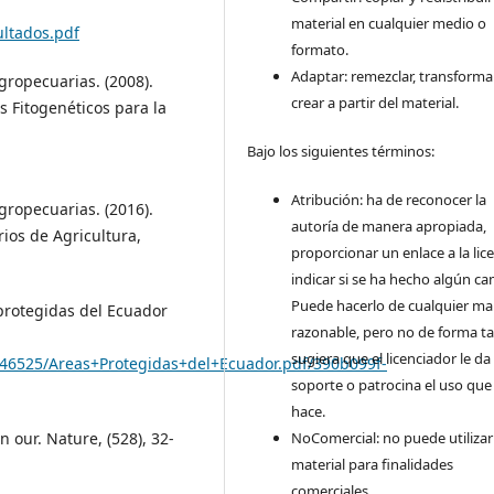
material en cualquier medio o
ltados.pdf
formato.
Adaptar: remezclar, transforma
gropecuarias. (2008).
crear a partir del material.
s Fitogenéticos para la
Bajo los siguientes términos:
Atribución: ha de reconocer la
gropecuarias. (2016).
autoría de manera apropiada,
ios de Agricultura,
proporcionar un enlace a la lice
indicar si se ha hecho algún ca
Puede hacerlo de cualquier m
 protegidas del Ecuador
razonable, pero no de forma ta
sugiera que el licenciador le da
346525/Areas+Protegidas+del+Ecuador.pdf/390b099f-
soporte o patrocina el uso que
hace.
n our. Nature, (528), 32-
NoComercial: no puede utilizar
material para finalidades
comerciales.