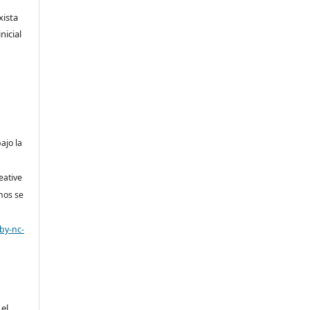
xista
nicial
bajo la
eative
nos se
by-nc-
 el