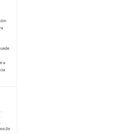
ción
ra
 puede
e a
cia
 .
a
a
ana De