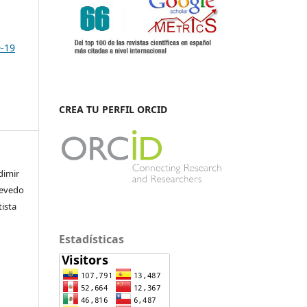
D-19
CREA TU PERFIL ORCID
dimir
uevedo
ista
Estadísticas