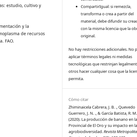
s: estudio, cultivo y
CompartirIgual: si remezcla,
transforma o crea a partir del
material, debe difundir su crea
mentación y la
con la misma licencia que la ob
rmoplasma de recursos
original.
ra. FAO.
No hay restricciones adicionales. No
aplicar términos legales ni medidas
tecnológicas que restrinjan legalment
otros hacer cualquier cosa que la licen
permita.
Cómo citar
Zhiminaicela Cabrera, J. B. ., Quevedo
Guerrero, J. N. ., & García Batista, R. M.
(2020). La producción de banano en l
Provincial de El Oro y su impacto en l
agrobiodiversidad.
Revista Metropolit