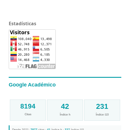
Estadísticas
Google Académico
42
231
8194
Citas
Índice h
Índice i10
Desde 2021:
7877
citas ·
41
índice h ·
227
índice i10