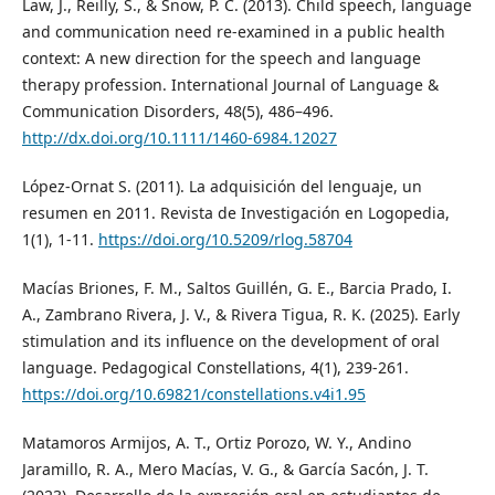
Law, J., Reilly, S., & Snow, P. C. (2013). Child speech, language
and communication need re-examined in a public health
context: A new direction for the speech and language
therapy profession. International Journal of Language &
Communication Disorders, 48(5), 486–496.
http://dx.doi.org/10.1111/1460-6984.12027
López-Ornat S. (2011). La adquisición del lenguaje, un
resumen en 2011. Revista de Investigación en Logopedia,
1(1), 1-11.
https://doi.org/10.5209/rlog.58704
Macías Briones, F. M., Saltos Guillén, G. E., Barcia Prado, I.
A., Zambrano Rivera, J. V., & Rivera Tigua, R. K. (2025). Early
stimulation and its influence on the development of oral
language. Pedagogical Constellations, 4(1), 239-261.
https://doi.org/10.69821/constellations.v4i1.95
Matamoros Armijos, A. T., Ortiz Porozo, W. Y., Andino
Jaramillo, R. A., Mero Macías, V. G., & García Sacón, J. T.