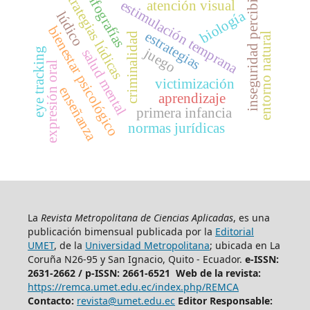
estrategias lúdicas
inseguridad percibida
infografías
estimulación temprana
atención visual
biología
lúdico
bienestar psicológico
estrategias
criminalidad
entorno natural
juego
eye tracking
salud mental
expresión oral
victimización
enseñanza
aprendizaje
primera infancia
normas jurídicas
La
Revista Metropolitana de Ciencias Aplicadas
, es una
publicación bimensual publicada por la
Editorial
UMET
, de la
Universidad Metropolitana
; ubicada en La
Coruña N26-95 y San Ignacio, Quito - Ecuador.
e-ISSN:
2631-2662 /
p-ISSN: 2661-6521 Web de la revista:
https://remca.umet.edu.ec/index.php/REMCA
Contacto:
revista@umet.edu.ec
Editor Responsable: