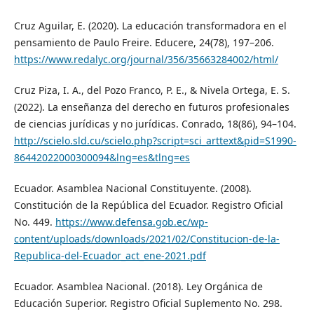
Cruz Aguilar, E. (2020). La educación transformadora en el
pensamiento de Paulo Freire. Educere, 24(78), 197–206.
https://www.redalyc.org/journal/356/35663284002/html/
Cruz Piza, I. A., del Pozo Franco, P. E., & Nivela Ortega, E. S.
(2022). La enseñanza del derecho en futuros profesionales
de ciencias jurídicas y no jurídicas. Conrado, 18(86), 94–104.
http://scielo.sld.cu/scielo.php?script=sci_arttext&pid=S1990-
86442022000300094&lng=es&tlng=es
Ecuador. Asamblea Nacional Constituyente. (2008).
Constitución de la República del Ecuador. Registro Oficial
No. 449.
https://www.defensa.gob.ec/wp-
content/uploads/downloads/2021/02/Constitucion-de-la-
Republica-del-Ecuador_act_ene-2021.pdf
Ecuador. Asamblea Nacional. (2018). Ley Orgánica de
Educación Superior. Registro Oficial Suplemento No. 298.