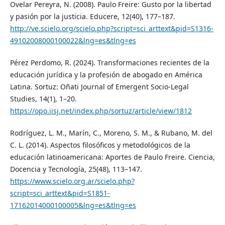
Ovelar Pereyra, N. (2008). Paulo Freire: Gusto por la libertad
y pasión por la justicia. Educere, 12(40), 177–187.
http://ve.scielo.org/scielo.php?script=sci_arttext&pid=S1316-
49102008000100022&lng=es&tlng=es
Pérez Perdomo, R. (2024). Transformaciones recientes de la
educación jurídica y la profesión de abogado en América
Latina. Sortuz: Oñati Journal of Emergent Socio-Legal
Studies, 14(1), 1–20.
https://opo.iisj.net/index.php/sortuz/article/view/1812
Rodríguez, L. M., Marín, C., Moreno, S. M., & Rubano, M. del
C. L. (2014). Aspectos filosóficos y metodológicos de la
educación latinoamericana: Aportes de Paulo Freire. Ciencia,
Docencia y Tecnología, 25(48), 113–147.
https://www.scielo.org.ar/scielo.php?
script=sci_arttext&pid=S1851-
17162014000100005&lng=es&tlng=es