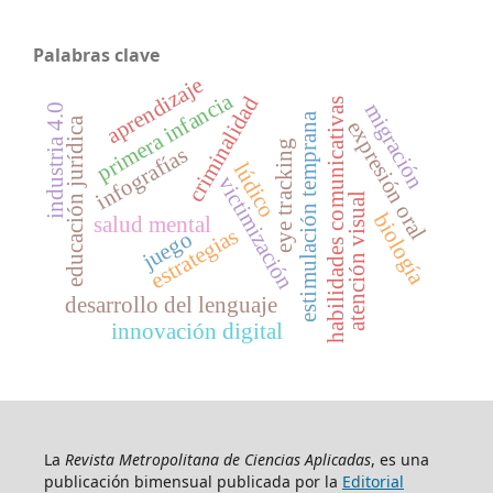
Palabras clave
aprendizaje
primera infancia
criminalidad
habilidades comunicativas
migración
industria 4.0
estimulación temprana
educación jurídica
expresión oral
eye tracking
infografías
lúdico
victimización
atención visual
biología
salud mental
estrategias
juego
desarrollo del lenguaje
innovación digital
La
Revista Metropolitana de Ciencias Aplicadas
, es una
publicación bimensual publicada por la
Editorial