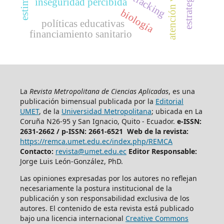
atención visual
eye tracking
inseguridad percibida
biología
políticas educativas
financiamiento sanitario
La
Revista Metropolitana de Ciencias Aplicadas
, es una
publicación bimensual publicada por la
Editorial
UMET
, de la
Universidad Metropolitana
; ubicada en La
Coruña N26-95 y San Ignacio, Quito - Ecuador.
e-ISSN:
2631-2662 /
p-ISSN: 2661-6521 Web de la revista:
https://remca.umet.edu.ec/index.php/REMCA
Contacto:
revista@umet.edu.ec
Editor Responsable:
Jorge Luis León-González, PhD.
Las opiniones expresadas por los autores no reflejan
necesariamente la postura institucional de la
publicación y son responsabilidad exclusiva de los
autores. El contenido de esta revista está publicado
bajo una licencia internacional
Creative Commons