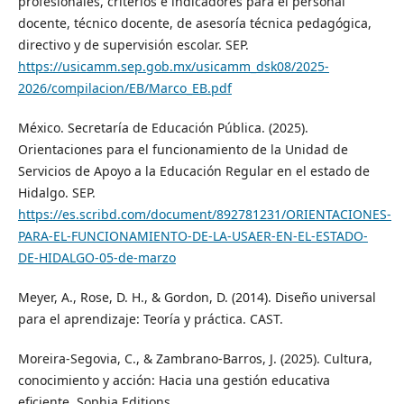
profesionales, criterios e indicadores para el personal
docente, técnico docente, de asesoría técnica pedagógica,
directivo y de supervisión escolar. SEP.
https://usicamm.sep.gob.mx/usicamm_dsk08/2025-
2026/compilacion/EB/Marco_EB.pdf
México. Secretaría de Educación Pública. (2025).
Orientaciones para el funcionamiento de la Unidad de
Servicios de Apoyo a la Educación Regular en el estado de
Hidalgo. SEP.
https://es.scribd.com/document/892781231/ORIENTACIONES-
PARA-EL-FUNCIONAMIENTO-DE-LA-USAER-EN-EL-ESTADO-
DE-HIDALGO-05-de-marzo
Meyer, A., Rose, D. H., & Gordon, D. (2014). Diseño universal
para el aprendizaje: Teoría y práctica. CAST.
Moreira-Segovia, C., & Zambrano-Barros, J. (2025). Cultura,
conocimiento y acción: Hacia una gestión educativa
eficiente. Sophia Editions.