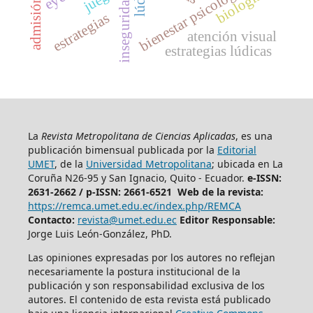
bienestar psicológico
biología
estrategias
atención visual
estrategias lúdicas
La
Revista Metropolitana de Ciencias Aplicadas
, es una
publicación bimensual publicada por la
Editorial
UMET
, de la
Universidad Metropolitana
; ubicada en La
Coruña N26-95 y San Ignacio, Quito - Ecuador.
e-ISSN:
2631-2662 /
p-ISSN: 2661-6521 Web de la revista:
https://remca.umet.edu.ec/index.php/REMCA
Contacto:
revista@umet.edu.ec
Editor Responsable:
Jorge Luis León-González, PhD.
Las opiniones expresadas por los autores no reflejan
necesariamente la postura institucional de la
publicación y son responsabilidad exclusiva de los
autores. El contenido de esta revista está publicado