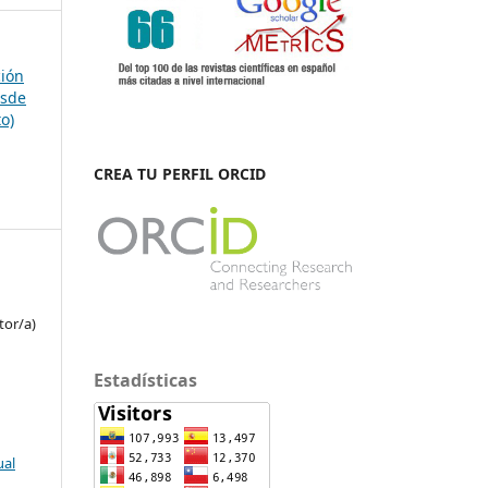
ción
esde
to)
CREA TU PERFIL ORCID
tor/a)
Estadísticas
ual