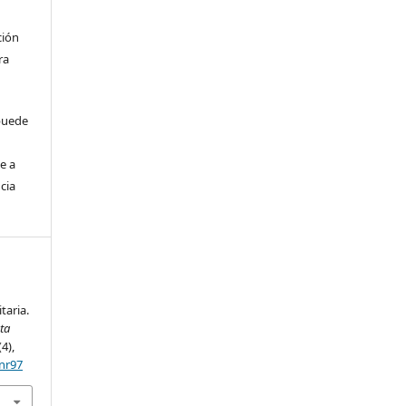
ción
ra
 puede
e a
cia
.
taria.
ta
(4),
6nr97