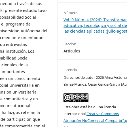
ciedad a través de sus
 El presente estudio tuvo
Número
ponsabilidad Social
Vol. 9 Núm. 4 (2026): Transforma
n el programa de
educativa, tecnológica y social d
 Universidad Autónoma del
las ciencias aplicadas (julio-agos
lló mediante un enfoque
Sección
ndo entrevistas
Artículos
a institución. Los
abilidad Social
tucionales de la
Licencia
a importantes
Derechos de autor 2026 Alma Victoria
oseen un conocimiento
Yañez-Muñoz, César García-García (Au
ocial Universitaria en
ensión universitaria,
s comunitarios y un
ón institucional
Esta obra está bajo una licencia
 hallazgos reflejan la
internacional
Creative Commons
 de participación que
Atribución-NoComercial-CompartirIg
más comprometida con el