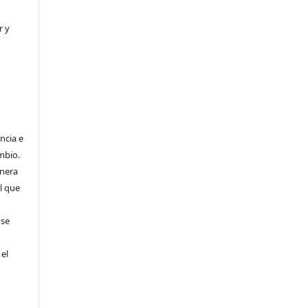
r y
ncia e
mbio.
anera
l que
 se
 el