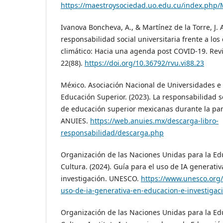
https://maestroysociedad.uo.edu.cu/index.php/M
Ivanova Boncheva, A., & Martínez de la Torre, J. A
responsabilidad social universitaria frente a los
climático: Hacia una agenda post COVID-19. Revis
22(88).
https://doi.org/10.36792/rvu.vi88.23
México. Asociación Nacional de Universidades e 
Educación Superior. (2023). La responsabilidad so
de educación superior mexicanas durante la p
ANUIES.
https://web.anuies.mx/descarga-libro-
responsabilidad/descarga.php
Organización de las Naciones Unidas para la Educ
Cultura. (2024). Guía para el uso de IA generati
investigación. UNESCO.
https://www.unesco.org/e
uso-de-ia-generativa-en-educacion-e-investigac
Organización de las Naciones Unidas para la Educ