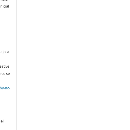
nicial
bajo la
eative
nos se
by-nc-
 el