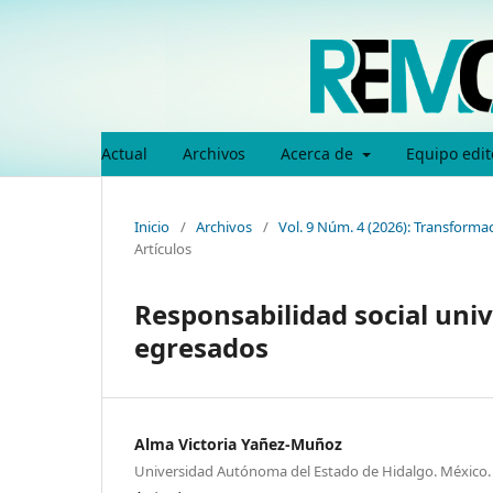
Actual
Archivos
Acerca de
Equipo edit
Inicio
/
Archivos
/
Vol. 9 Núm. 4 (2026): Transformac
Artículos
Responsabilidad social unive
egresados
Alma Victoria Yañez-Muñoz
Universidad Autónoma del Estado de Hidalgo. México.