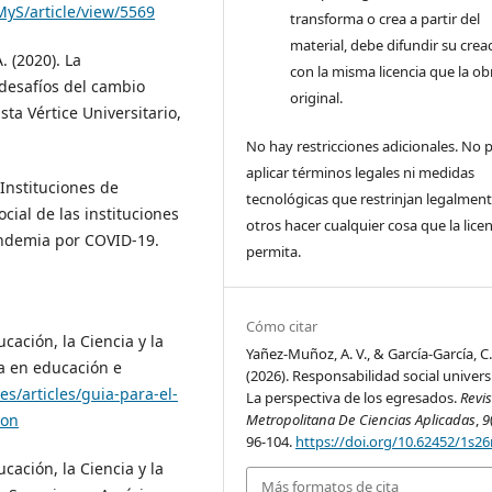
yS/article/view/5569
transforma o crea a partir del
material, debe difundir su crea
. (2020). La
con la misma licencia que la ob
 desafíos del cambio
original.
ta Vértice Universitario,
No hay restricciones adicionales. No
aplicar términos legales ni medidas
Instituciones de
tecnológicas que restrinjan legalment
cial de las instituciones
otros hacer cualquier cosa que la licen
andemia por COVID-19.
permita.
Cómo citar
ación, la Ciencia y la
Yañez-Muñoz, A. V., & García-García, C
va en educación e
(2026). Responsabilidad social universi
s/articles/guia-para-el-
La perspectiva de los egresados.
Revis
ion
Metropolitana De Ciencias Aplicadas
,
9
96-104.
https://doi.org/10.62452/1s2
ación, la Ciencia y la
Más formatos de cita