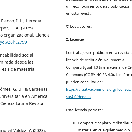
un reconocimiento de su publicación i
en esta revista.
 Fienco, I. L., Heredia
© Los autores.
pez, H. A. (2025).
to organizacional. Ciencia
2. Licencia
cyd.v28i1.2799
Los trabajos se pub
lican en la revista 
nsabilidad social
licencia de Atribución-NoComercial-
 mirada desde las
CompartirIgual 4.0 Internacional de Cr
Tesis de maestría,
Commons (CC BY-NC-SA 4.0). Los térmi
pueden consultar en:
o Gómez, G. U., & Cárdenas
https://creativecommons.org/licenses/
 Universitaria en América
sa/4.0/deed.es
 Ciencia Latina Revista
Esta licencia permite:
Compartir: copiar y redistribuir
material en cualquier medio o
ndivil Valdez, Y. (2023).