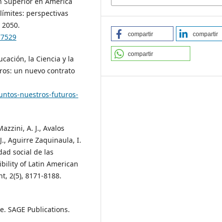
ón Superior en América
 límites: perspectivas
 2050.
compartir
compartir
77529
compartir
ación, la Ciencia y la
uros: un nuevo contrato
untos-nuestros-futuros-
zzini, A. J., Avalos
J., Aguirre Zaquinaula, I.
dad social de las
bility of Latin American
t, 2(5), 8171-8188.
ce. SAGE Publications.