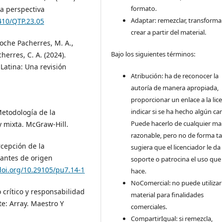
formato.
na perspectiva
Adaptar: remezclar, transforma
9410/QTP.23.05
crear a partir del material.
toche Pacherres, M. A.,
Bajo los siguientes términos:
erres, C. A. (2024).
Latina: Una revisión
Atribución: ha de reconocer la
autoría de manera apropiada,
proporcionar un enlace a la lice
indicar si se ha hecho algún ca
Metodología de la
Puede hacerlo de cualquier m
 y mixta. McGraw-Hill.
razonable, pero no de forma ta
rcepción de la
sugiera que el licenciador le da
iantes de origen
soporte o patrocina el uso que
doi.org/10.29105/pu7.14-1
hace.
NoComercial: no puede utilizar
 crítico y responsabilidad
material para finalidades
te: Array. Maestro Y
comerciales.
CompartirIgual: si remezcla,