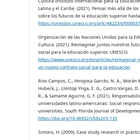
Cultura-Instituto Internacional para la Educaci
Latina y el Caribe. (2021). Pensar más allá de los
sobre los futuros de la educación superior hasta
https://unesdoc.unesco.org/ark:/48223/pf00003
Organización de las Naciones Unidas para la Educ
Cultura. (2021). Reimaginar juntos nuestros fut
social para la educación superior. UNESCO.
https://www.unesco.org/es/articles/reimaginar-j
un-nuevo-contrato-social-para-la-educacion
Rios-Campos, C., Hinojosa Garcés, N. A., Morán Ma
Hubeck, J., Llontop Ynga, E. G., Castro Vargas, D. 
R., & Samame Aguirre, G. F. (2021). Responsabili
universidades latino-americanas: Social responsi
universities. South Florida Journal of Developmen
https://doi.org/10.46932/sfjdv2n5-133
Simons, H. (2009). Case study research in practi