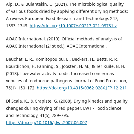
Alp, D., & Bulantekin, Ö. (2021). The microbiological quality
of various foods dried by applying different drying methods:
A review. European Food Research and Technology, 247,
1333–1343.
https://doi.org/10.1007/s00217-021-03731-z
AOAC International. (2019). Official methods of analysis of
AOAC International (21st ed.). AOAC International.
Beuchat, L. R., Komitopoulou, E., Beckers, H., Betts, R. P.,
Bourdichon, F., Fanning, S., Joosten, H. M., & Ter Kuile, B. H.
(2013). Low-water activity foods: Increased concern as
vehicles of foodborne pathogens. Journal of Food Protection,
76(1), 150–172.
https://doi.org/10.4315/0362-028X.JFP-12-211
Di Scala, K., & Crapiste, G. (2008). Drying kinetics and quality
changes during drying of red pepper. LWT - Food Science
and Technology, 41(5), 789–795.
https://doi.org/10.1016/j.lwt.2007.06.007