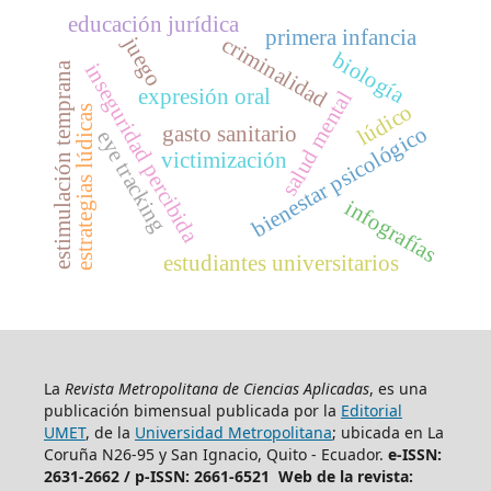
educación jurídica
primera infancia
criminalidad
juego
biología
estimulación temprana
inseguridad percibida
expresión oral
salud mental
lúdico
estrategias lúdicas
gasto sanitario
bienestar psicológico
eye tracking
victimización
infografías
estudiantes universitarios
La
Revista Metropolitana de Ciencias Aplicadas
, es una
publicación bimensual publicada por la
Editorial
UMET
, de la
Universidad Metropolitana
; ubicada en La
Coruña N26-95 y San Ignacio, Quito - Ecuador.
e-ISSN:
2631-2662 /
p-ISSN: 2661-6521 Web de la revista: