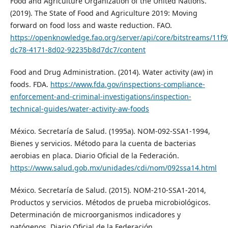
Food and Agriculture Organization of the United Nations.
(2019). The State of Food and Agriculture 2019: Moving
forward on food loss and waste reduction. FAO.
https://openknowledge.fao.org/server/api/core/bitstreams/11f9
dc78-4171-8d02-92235b8d7dc7/content
Food and Drug Administration. (2014). Water activity (aw) in
foods. FDA.
https://www.fda.gov/inspections-compliance-
enforcement-and-criminal-investigations/inspection-
technical-guides/water-activity-aw-foods
México. Secretaría de Salud. (1995a). NOM-092-SSA1-1994,
Bienes y servicios. Método para la cuenta de bacterias
aerobias en placa. Diario Oficial de la Federación.
https://www.salud.gob.mx/unidades/cdi/nom/092ssa14.html
México. Secretaría de Salud. (2015). NOM-210-SSA1-2014,
Productos y servicios. Métodos de prueba microbiológicos.
Determinación de microorganismos indicadores y
patógenos. Diario Oficial de la Federación.