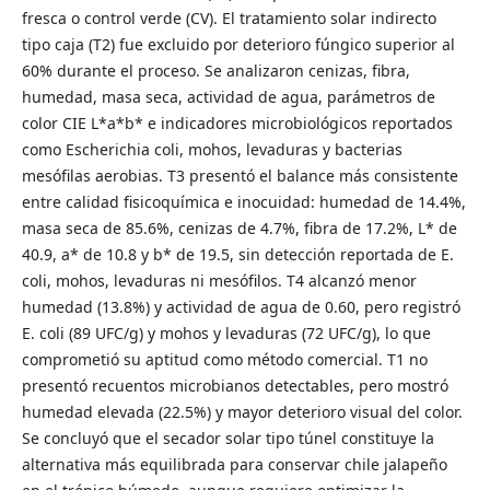
fresca o control verde (CV). El tratamiento solar indirecto
tipo caja (T2) fue excluido por deterioro fúngico superior al
60% durante el proceso. Se analizaron cenizas, fibra,
humedad, masa seca, actividad de agua, parámetros de
color CIE L*a*b* e indicadores microbiológicos reportados
como Escherichia coli, mohos, levaduras y bacterias
mesófilas aerobias. T3 presentó el balance más consistente
entre calidad fisicoquímica e inocuidad: humedad de 14.4%,
masa seca de 85.6%, cenizas de 4.7%, fibra de 17.2%, L* de
40.9, a* de 10.8 y b* de 19.5, sin detección reportada de E.
coli, mohos, levaduras ni mesófilos. T4 alcanzó menor
humedad (13.8%) y actividad de agua de 0.60, pero registró
E. coli (89 UFC/g) y mohos y levaduras (72 UFC/g), lo que
comprometió su aptitud como método comercial. T1 no
presentó recuentos microbianos detectables, pero mostró
humedad elevada (22.5%) y mayor deterioro visual del color.
Se concluyó que el secador solar tipo túnel constituye la
alternativa más equilibrada para conservar chile jalapeño