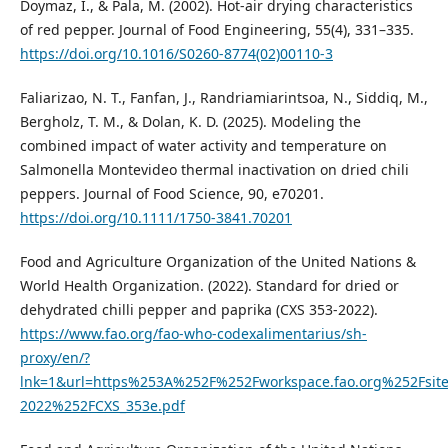
Doymaz, I., & Pala, M. (2002). Hot-air drying characteristics
of red pepper. Journal of Food Engineering, 55(4), 331–335.
https://doi.org/10.1016/S0260-8774(02)00110-3
Faliarizao, N. T., Fanfan, J., Randriamiarintsoa, N., Siddiq, M.,
Bergholz, T. M., & Dolan, K. D. (2025). Modeling the
combined impact of water activity and temperature on
Salmonella Montevideo thermal inactivation on dried chili
peppers. Journal of Food Science, 90, e70201.
https://doi.org/10.1111/1750-3841.70201
Food and Agriculture Organization of the United Nations &
World Health Organization. (2022). Standard for dried or
dehydrated chilli pepper and paprika (CXS 353-2022).
https://www.fao.org/fao-who-codexalimentarius/sh-
proxy/en/?
lnk=1&url=https%253A%252F%252Fworkspace.fao.org%252Fsi
2022%252FCXS_353e.pdf