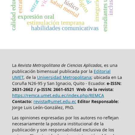
calidad educativa
estrategias
salud mental
lúdico
expresión oral
estimulación temprana
habilidades comunicativas
La
Revista Metropolitana de Ciencias Aplicadas
, es una
publicación bimensual publicada por la
Editorial
UMET
, de la
Universidad Metropolitana
; ubicada en La
Coruña N26-95 y San Ignacio, Quito - Ecuador.
e-ISSN:
2631-2662 /
p-ISSN: 2661-6521 Web de la revista:
https://remca.umet.edu.ec/index.php/REMCA
Contacto:
revista@umet.edu.ec
Editor Responsable:
Jorge Luis León-González, PhD.
Las opiniones expresadas por los autores no reflejan
necesariamente la postura institucional de la
publicación y son responsabilidad exclusiva de los