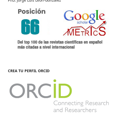
PhD. Jorge Luis León-González
CREA TU PERFIL ORCID