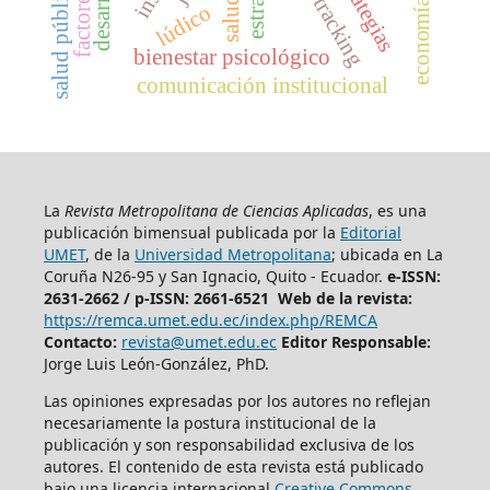
economía familiar
eye tracking
estrategias
salud pública
lúdico
bienestar psicológico
comunicación institucional
La
Revista Metropolitana de Ciencias Aplicadas
, es una
publicación bimensual publicada por la
Editorial
UMET
, de la
Universidad Metropolitana
; ubicada en La
Coruña N26-95 y San Ignacio, Quito - Ecuador.
e-ISSN:
2631-2662 /
p-ISSN: 2661-6521 Web de la revista:
https://remca.umet.edu.ec/index.php/REMCA
Contacto:
revista@umet.edu.ec
Editor Responsable:
Jorge Luis León-González, PhD.
Las opiniones expresadas por los autores no reflejan
necesariamente la postura institucional de la
publicación y son responsabilidad exclusiva de los
autores. El contenido de esta revista está publicado
bajo una licencia internacional
Creative Commons