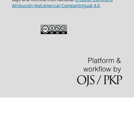
Atribución-NoComercial-CompartirIgual 4.0
.