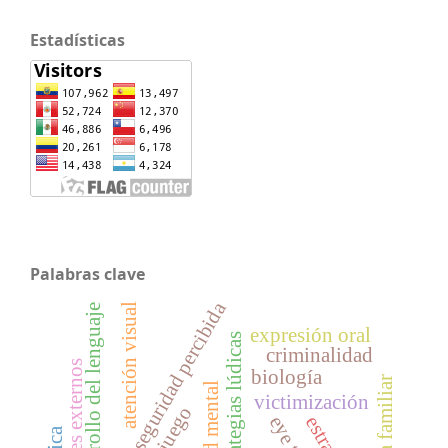
Estadísticas
Palabras clave
inseguridad percibida
atención visual
desarrollo del lenguaje
expresión oral
estrategias lúdicas
criminalidad
factores externos
biología
salud mental
victimización
juego