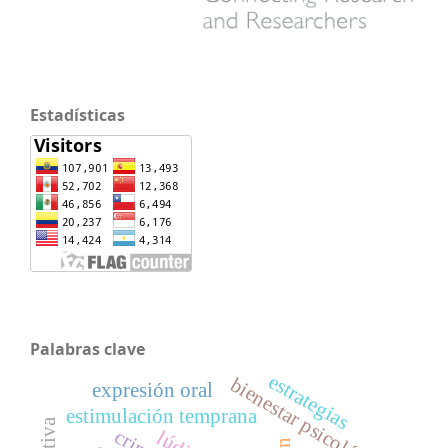
Estadísticas
Palabras clave
estrategias
bienestar psicológico
expresión oral
estimulación temprana