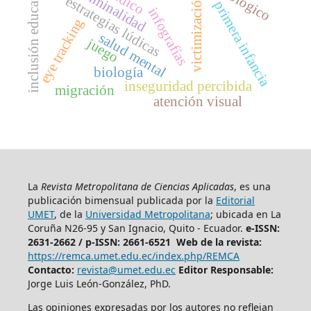
inclusión educativa
criminalidad
lúdico
victimización
estrategias lúdicas
primera infancia
infografías
eye tracking
salud mental
juego
biología
inseguridad percibida
migración
atención visual
La
Revista Metropolitana de Ciencias Aplicadas
, es una
publicación bimensual publicada por la
Editorial
UMET
, de la
Universidad Metropolitana
; ubicada en La
Coruña N26-95 y San Ignacio, Quito - Ecuador.
e-ISSN:
2631-2662 /
p-ISSN: 2661-6521 Web de la revista:
https://remca.umet.edu.ec/index.php/REMCA
Contacto:
revista@umet.edu.ec
Editor Responsable:
Jorge Luis León-González, PhD.
Las opiniones expresadas por los autores no reflejan