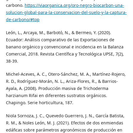
carbono.
https://viaorganica.org/oro-negro-biocarbon-una-
solucion-global-para-la-conservacion-del-suelo-y-la-captura-
de-carbono/#top
León, L., Arcaya, M., Barbotó, N., & Bermeo, Y. (2020).
Ecuador: Análisis comparativo de las Exportaciones de
banano orgánico y convencional e incidencia en la Balanza
Comercial, 2018. Revista Científica y Tecnológica UPSE, 7(2),
38-39.
Michel-Aceves, A. C., Otero-Sánchez, M. A., Martínez-Rojero,
R. D., Rodríguez-Morán, N. L., Ariza-Flores, R., & Barrios-
Ayala, A. (2008). Producción masiva de Trichoderma
harzianum Rifai en diferentes sustratos orgánicos.
Chapingo. Serie horticultura, 187.
Niola Sornoza, J. C., Quevedo Guerrero, J. N., García Batista,
R. M., & Noles León, M. J. (2021). Efectos de dos enmiendas
edáficas sobre parámetros agronómicos de producción en