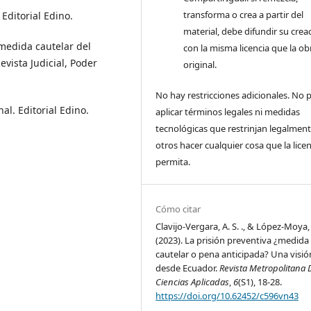
transforma o crea a partir del
 Editorial Edino.
material, debe difundir su crea
 medida cautelar del
con la misma licencia que la ob
evista Judicial, Poder
original.
No hay restricciones adicionales. No
al. Editorial Edino.
aplicar términos legales ni medidas
tecnológicas que restrinjan legalment
otros hacer cualquier cosa que la licen
permita.
Cómo citar
Clavijo-Vergara, A. S. ., & López-Moya, D
(2023). La prisión preventiva ¿medida
cautelar o pena anticipada? Una visió
desde Ecuador.
Revista Metropolitana 
Ciencias Aplicadas
,
6
(S1), 18-28.
https://doi.org/10.62452/c596vn43