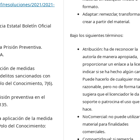
f/resoluciones/2021/2021-
formato.
Adaptar: remezclar, transforma
crear a partir del material.
a Estatal Boletín Oficial
Bajo los siguientes términos:
la Prisión Preventiva.
Atribución: ha de reconocer la
A.
autoría de manera apropiada,
proporcionar un enlace a la lice
icación de medidas
indicar si se ha hecho algún ca
n delitos sancionados con
Puede hacerlo de cualquier m
lo del Conocimiento, 7(6).
razonable, pero no de forma ta
sugiera que el licenciador le da
risión preventiva en el
soporte o patrocina el uso que
135.
hace.
NoComercial: no puede utilizar
da aplicación de la medida
material para finalidades
 Polo del Conocimiento:
comerciales.
CompartirIgual: si remezcla,