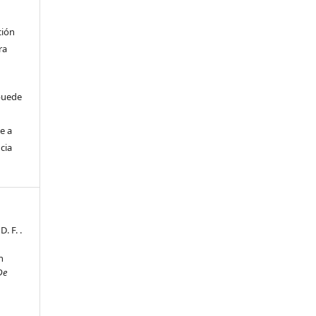
ción
ra
 puede
e a
cia
. F. .
n
De