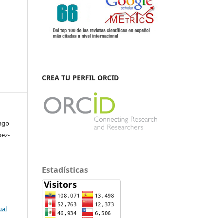
CREA TU PERFIL ORCID
ago
pez-
Estadísticas
ual