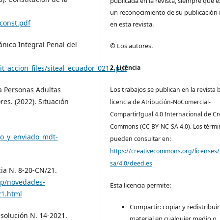
publicada en la revista, siempre que e
un reconocimiento de su publicación i
const.pdf
en esta revista.
nico Integral Penal del
© Los autores.
/sit_accion_files/siteal_ecuador_0217.pdf
2. Licencia
 a Personas Adultas
Los trabajos se pub
lican en la revista 
res. (2022). Situación
licencia de Atribución-NoComercial-
CompartirIgual 4.0 Internacional de Cr
Commons (CC BY-NC-SA 4.0). Los térmi
do_y_enviado_mdt-
pueden consultar en:
https://creativecommons.org/licenses/
sa/4.0/deed.es
cia N. 8-20-CN/21.
hp/novedades-
Esta licencia permite:
21.html
Compartir: copiar y redistribuir
esolución N. 14-2021.
material en cualquier medio o