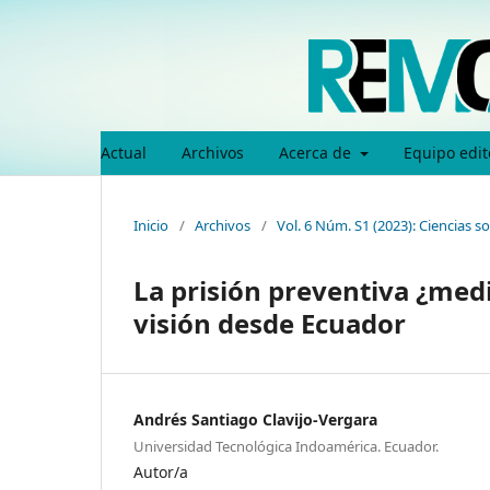
Actual
Archivos
Acerca de
Equipo edit
Inicio
/
Archivos
/
Vol. 6 Núm. S1 (2023): Ciencias s
La prisión preventiva ¿med
visión desde Ecuador
Andrés Santiago Clavijo-Vergara
Universidad Tecnológica Indoamérica. Ecuador.
Autor/a