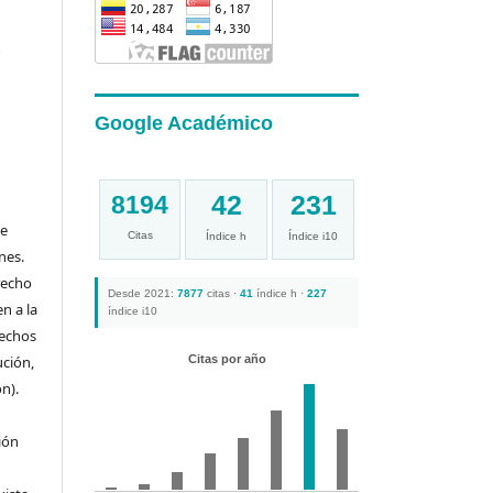
a
Google Académico
42
231
8194
de
Citas
Índice h
Índice i10
nes.
recho
Desde 2021:
7877
citas ·
41
índice h ·
227
n a la
índice i10
rechos
ución,
Citas por año
n).
ión