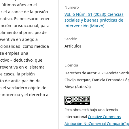
 últimos años en el
Número
r el alcance de la prisión
Vol. 6 Núm. S1 (2023): Ciencias
rmativa. Es necesario tener
sociales y buenas prácticas de
unción jurisdiccional, para
intervención (Marzo)
limiento al principio de
Sección
reventiva en apego a
Artículos
epcionalidad, como medida
n se emplea una
ctivo – deductivo, que
Licencia
preventiva en el sistema
Derechos de autor 2023 Andrés Santi
s casos, la prisión
Clavijo-Vergara, Daniela Fernanda Ló
to de anticipación de
Moya (Autor/a)
o el verdadero objeto de
 inocencia y el derecho a
Esta obra está bajo una licencia
internacional
Creative Commons
Atribución-NoComercial-CompartirIg