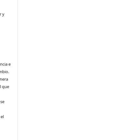
r y
ncia e
mbio.
anera
l que
 se
 el