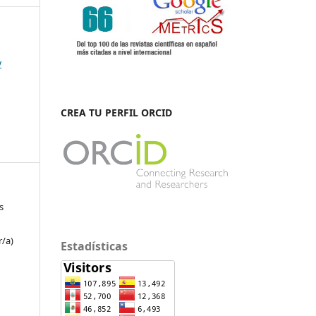
y
CREA TU PERFIL ORCID
s
r/a)
Estadísticas