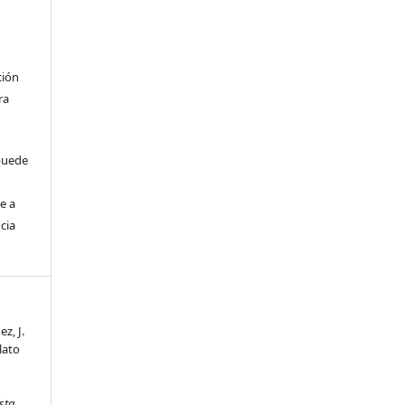
ción
ra
 puede
e a
cia
z, J.
elato
a
sta