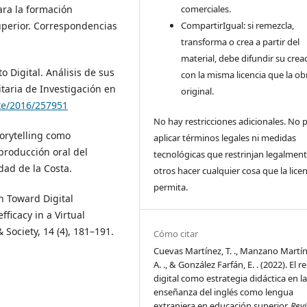
ra la formación
comerciales.
superior. Correspondencias
CompartirIgual: si remezcla,
transforma o crea a partir del
material, debe difundir su crea
to Digital. Análisis de sus
con la misma licencia que la ob
itaria de Investigación en
original.
ite/2016/257951
No hay restricciones adicionales. No
torytelling como
aplicar términos legales ni medidas
producción oral del
tecnológicas que restrinjan legalment
dad de la Costa.
otros hacer cualquier cosa que la licen
permita.
ch Toward Digital
fficacy in a Virtual
Society, 14 (4), 181–191.
Cómo citar
Cuevas Martínez, T. ., Manzano Martíne
A. ., & González Farfán, E. . (2022). El r
digital como estrategia didáctica en l
enseñanza del inglés como lengua
extranjera en educación superior.
Revi