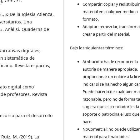
), 759-771.
Compartir: copiar y redistribuir
material en cualquier medio o
, & De la Iglesia Atienza,
formato.
versitarios. Una
Adaptar: remezclar, transforma
a». Anàlisi. Quaderns de
crear a partir del material.
Bajo los siguientes términos:
arrativas digitales,
ón sistemática de
Atribución: ha de reconocer la
icano. Revista espacios,
autoría de manera apropiada,
proporcionar un enlace a la lice
indicar si se ha hecho algún ca
lato digital como
Puede hacerlo de cualquier m
de profesores. Revista
razonable, pero no de forma ta
sugiera que el licenciador le da
soporte o patrocina el uso que
recurso para el desarrollo
hace.
NoComercial: no puede utilizar
 Ruíz, M. (2019). La
material para finalidades