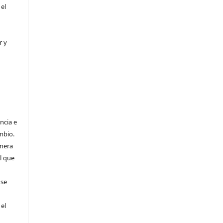
 el
r y
ncia e
mbio.
anera
l que
 se
 el