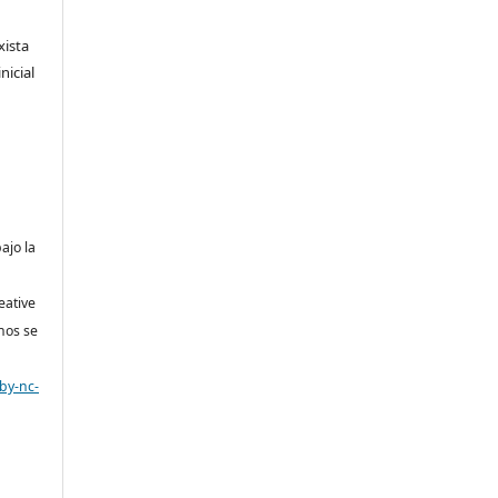
xista
nicial
bajo la
eative
nos se
by-nc-