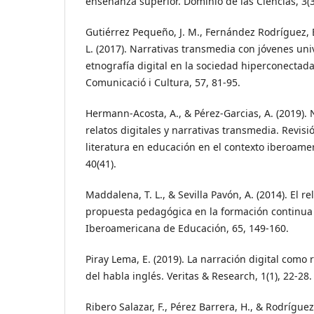
enseñanza superior. Dominio de las Ciencias, 3(3
Gutiérrez Pequeño, J. M., Fernández Rodríguez, E.
L. (2017). Narrativas transmedia con jóvenes uni
etnografía digital en la sociedad hiperconectad
Comunicació i Cultura, 57, 81-95.
Hermann-Acosta, A., & Pérez-Garcias, A. (2019). N
relatos digitales y narrativas transmedia. Revisi
literatura en educación en el contexto iberoamer
40(41).
Maddalena, T. L., & Sevilla Pavón, A. (2014). El re
propuesta pedagógica en la formación continua 
Iberoamericana de Educación, 65, 149-160.
Piray Lema, E. (2019). La narración digital como 
del habla inglés. Veritas & Research, 1(1), 22-28.
Ribero Salazar, F., Pérez Barrera, H., & Rodríguez