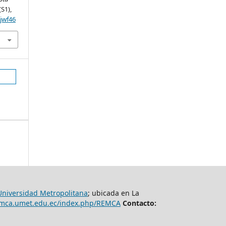
(S1),
yjwf46
Universidad Metropolitana
; ubicada en La
remca.umet.edu.ec/index.php/REMCA
Contacto: