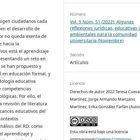
Número
 exigen ciudadanos cada
Vol. 5 Núm. S1 (2022): Algunas
reflexiones jurídicas, educativas 
en el desarrollo de
ambientales para la comunidad
ior no queda exenta de
universitaria (Noviembre)
e hacia la
ivos está el aprendizaje
Sección
resentando un reto en
Artículos
, se han propuesto y
l en educación formal, y
ología educativa
Licencia
de competencias
Derechos de autor 2022 Teresa Cueva
lógicas. Por ello, el
Martínez, Jorge Armando Manzano
 revisión de literatura
Martínez, Erika González Farfán (Auto
lcances educativos del
 contextos
análisis del RD: como
Esta obra está bajo una licencia
el aprendizaje y
internacional
Creative Commons