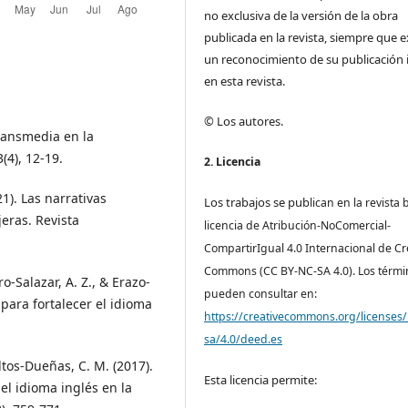
no exclusiva de la versión de la obra
publicada en la revista, siempre que e
un reconocimiento de su publicación i
en esta revista.
© Los autores.
transmedia en la
(4), 12-19.
2. Licencia
). Las narrativas
Los trabajos se pub
lican en la revista 
eras. Revista
licencia de Atribución-NoComercial-
CompartirIgual 4.0 Internacional de Cr
Commons (CC BY-NC-SA 4.0). Los térmi
o-Salazar, A. Z., & Erazo-
pueden consultar en:
a para fortalecer el idioma
https://creativecommons.org/licenses/
sa/4.0/deed.es
ltos-Dueñas, C. M. (2017).
Esta licencia permite:
el idioma inglés en la