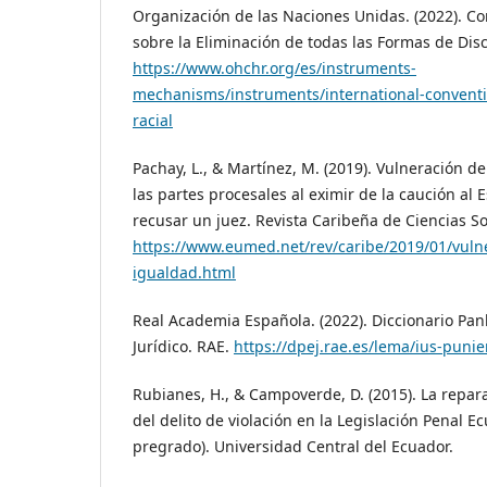
Organización de las Naciones Unidas. (2022). C
sobre la Eliminación de todas las Formas de Dis
https://www.ohchr.org/es/instruments-
mechanisms/instruments/international-conventio
racial
Pachay, L., & Martínez, M. (2019). Vulneración d
las partes procesales al eximir de la caución al
recusar un juez. Revista Caribeña de Ciencias So
https://www.eumed.net/rev/caribe/2019/01/vulne
igualdad.html
Real Academia Española. (2022). Diccionario Pan
Jurídico. RAE.
https://dpej.rae.es/lema/ius-punie
Rubianes, H., & Campoverde, D. (2015). La repara
del delito de violación en la Legislación Penal Ec
pregrado). Universidad Central del Ecuador.