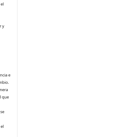
 el
r y
ncia e
mbio.
anera
l que
 se
 el