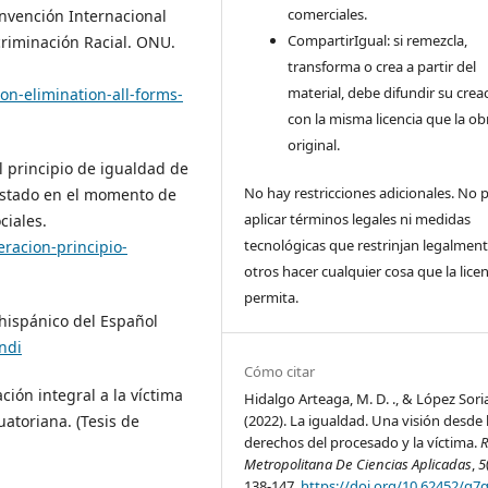
comerciales.
onvención Internacional
CompartirIgual: si remezcla,
criminación Racial. ONU.
transforma o crea a partir del
material, debe difundir su crea
n-elimination-all-forms-
con la misma licencia que la ob
original.
el principio de igualdad de
No hay restricciones adicionales. No
 Estado en el momento de
aplicar términos legales ni medidas
ciales.
tecnológicas que restrinjan legalment
racion-principio-
otros hacer cualquier cosa que la licen
permita.
hispánico del Español
ndi
Cómo citar
ción integral a la víctima
Hidalgo Arteaga, M. D. ., & López Soria,
uatoriana. (Tesis de
(2022). La igualdad. Una visión desde 
derechos del procesado y la víctima.
R
Metropolitana De Ciencias Aplicadas
,
5
138-147.
https://doi.org/10.62452/g7