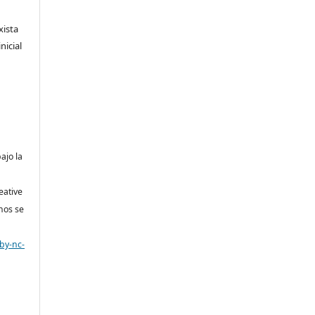
xista
nicial
bajo la
eative
nos se
by-nc-