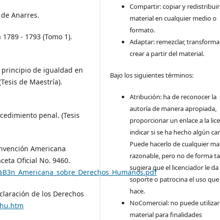
Compartir: copiar y redistribuir
s de Anarres.
material en cualquier medio o
formato.
a 1789 - 1793 (Tomo 1).
Adaptar: remezclar, transforma
crear a partir del material.
l principio de igualdad en
Bajo los siguientes términos:
(Tesis de Maestría).
Atribución: ha de reconocer la
autoría de manera apropiada,
ocedimiento penal. (Tesis
proporcionar un enlace a la lice
indicar si se ha hecho algún ca
Puede hacerlo de cualquier m
onvención Americana
razonable, pero no de forma ta
eta Oficial No. 9460.
sugiera que el licenciador le da
C3%B3n_Americana_sobre_Derechos_Humanos.pdf
soporte o patrocina el uso que
hace.
claración de los Derechos
NoComercial: no puede utilizar
dhu.htm
material para finalidades