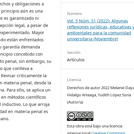
echos y obligaciones a
e principio aún es una
Número
re es garantizado ni
Vol. 5 Núm. S1 (2022): Algunas
epción legal, a pesar de
reflexiones jurídicas, educativas 
a experimentado. Mayor
ambientales para la comunidad
universitaria (Noviembre)
ndo están enfrentados
su garantía demanda
Sección
incipio concebido con
Artículos
ito penal, sin embargo, su
lo que conlleva a
Revisar criticamente la
Licencia
en materia penal, desde la
Derechos de autor 2022 Melanie Day
a. Para ello, se aplica un
Hidalgo Arteaga, Yudith López Soria
 en métodos científicos
(Autor/a)
el inductivo. Lo que arroja
ldad en materia penal es
iano.
Esta obra está bajo una licencia
internacional
Creative Commons