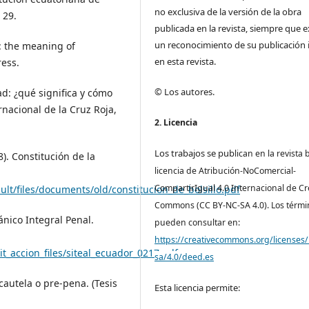
no exclusiva de la versión de la obra
 29.
publicada en la revista, siempre que e
un reconocimiento de su publicación i
: the meaning of
en esta revista.
ress.
© Los autores.
d: ¿qué significa y cómo
rnacional de la Cruz Roja,
2. Licencia
Los trabajos se pub
lican en la revista 
). Constitución de la
licencia de Atribución-NoComercial-
CompartirIgual 4.0 Internacional de Cr
lt/files/documents/old/constitucion_de_bolsillo.pdf
Commons (CC BY-NC-SA 4.0). Los térmi
nico Integral Penal.
pueden consultar en:
https://creativecommons.org/licenses/
/sit_accion_files/siteal_ecuador_0217.pdf
sa/4.0/deed.es
cautela o pre-pena. (Tesis
Esta licencia permite: