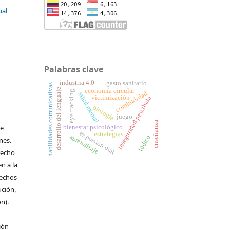
ual
a
Palabras clave
industria 4.0
gasto sanitario
habilidades comunicativas
desarrollo del lenguaje
economía circular
eye tracking
criminalidad
salud mental
victimización
inseguridad percibida
biología
juego
enseñanza
de
bienestar psicológico
expresión oral
estrategias
aprendizaje
lúdico
nes.
recho
n a la
rechos
ución,
n).
ión