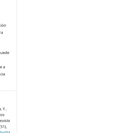
ción
ra
 puede
e a
cia
 Y. .
los
evista
(S1),
gbct54