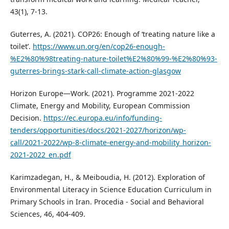
43(1), 7-13.
Guterres, A. (2021). COP26: Enough of ‘treating nature like a
toilet’.
https://www.un.org/en/cop26-enough-
%E2%80%98treating-nature-toilet%E2%80%99-%E2%80%93-
guterres-brings-stark-call-climate-action-glasgow
Horizon Europe—Work. (2021). Programme 2021-2022
Climate, Energy and Mobility, European Commission
Decision.
https://ec.europa.eu/info/funding-
tenders/opportunities/docs/2021-2027/horizon/wp-
call/2021-2022/wp-8-climate-energy-and-mobility_horizon-
2021-2022_en.pdf
Karimzadegan, H., & Meiboudia, H. (2012). Exploration of
Environmental Literacy in Science Education Curriculum in
Primary Schools in Iran. Procedia - Social and Behavioral
Sciences, 46, 404-409.