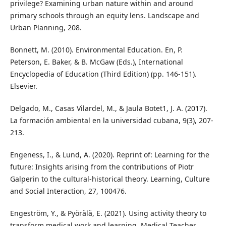
privilege? Examining urban nature within and around
primary schools through an equity lens. Landscape and
Urban Planning, 208.
Bonnett, M. (2010). Environmental Education. En, P.
Peterson, E. Baker, & B. McGaw (Eds.), International
Encyclopedia of Education (Third Edition) (pp. 146-151).
Elsevier.
Delgado, M., Casas Vilardel, M., & Jaula Botet1, J. A. (2017).
La formación ambiental en la universidad cubana, 9(3), 207-
213.
Engeness, I., & Lund, A. (2020). Reprint of: Learning for the
future: Insights arising from the contributions of Piotr
Galperin to the cultural-historical theory. Learning, Culture
and Social Interaction, 27, 100476.
Engeström, Y., & Pyörälä, E. (2021). Using activity theory to
transform medical work and learning. Medical Teacher,