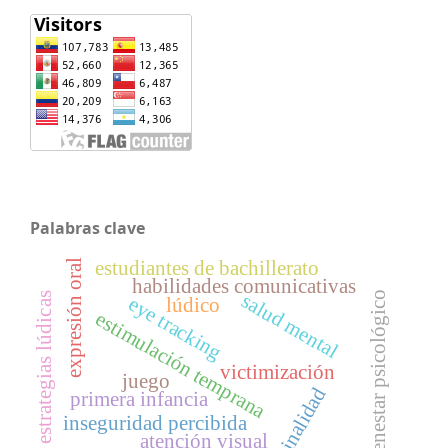
Palabras clave
estudiantes de bachillerato
expresión oral
habilidades comunicativas
salud mental
bienestar psicológico
estrategias lúdicas
eye tracking
lúdico
estimulación temprana
victimización
juego
criminalidad
primera infancia
inseguridad percibida
atención visual