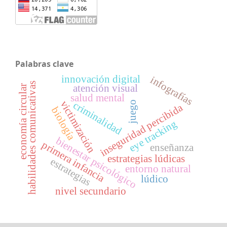
Palabras clave
innovación digital
infografías
habilidades comunicativas
atención visual
economía circular
salud mental
victimización
juego
criminalidad
inseguridad percibida
biología
eye tracking
bienestar psicológico
primera infancia
enseñanza
estrategias lúdicas
estrategias
entorno natural
lúdico
nivel secundario