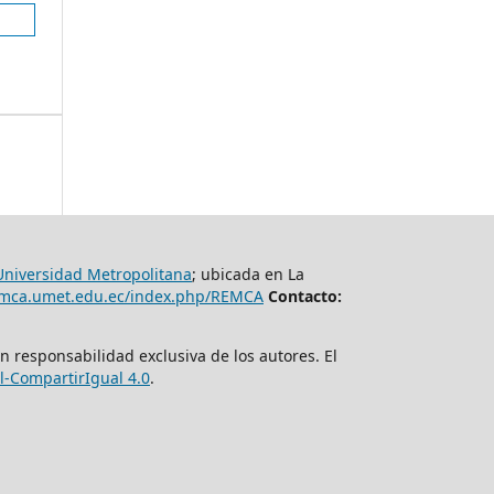
Universidad Metropolitana
; ubicada en La
remca.umet.edu.ec/index.php/REMCA
Contacto:
n responsabilidad exclusiva de los autores. El
-CompartirIgual 4.0
.