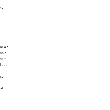
r y
ncia e
mbio.
anera
l que
 se
 el