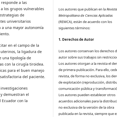
 responde a las
 a los grupos vulnerables
Los autores que publican en la
Revist
estrategias de
Metropolitana de Ciencias Aplicadas
es universitarios
(REMCA), están de acuerdo con los
n a una mayor autonomía
siguientes términos:
iento.
1. Derechos de Autor
citar en el campo de la
Los autores conservan los derechos 
 uterinos, la ligadura de
autor sobre sus trabajos sin restriccio
e una tipología de
Los autores otorgan a la revista el de
s con la cirugía tiroidea.
de primera publicación. Para ello, cede
ticas para el buen manejo
revista, de forma no exclusiva, los de
satisfactoria del paciente.
de explotación (reproducción, distrib
 investigaciones
comunicación pública y transformació
n y demuestran el
Los autores pueden establecer otros
 Ecuador con la
acuerdos adicionales para la distribuc
no exclusiva de la versión de la obra
publicada en la revista, siempre que e