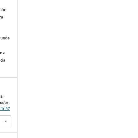
ción
ra
 puede
e a
cia
al.
cadas
,
s11n57