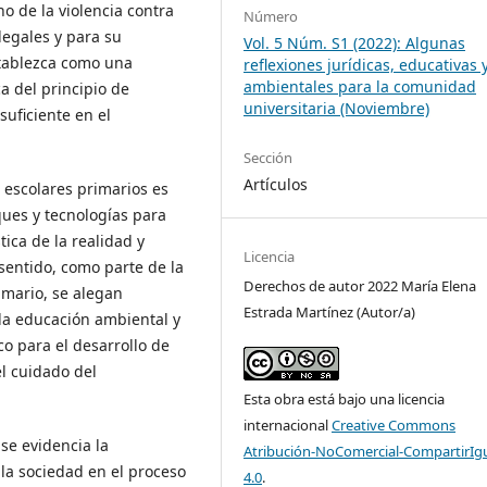
no de la violencia contra
Número
legales y para su
Vol. 5 Núm. S1 (2022): Algunas
stablezca como una
reflexiones jurídicas, educativas 
ambientales para la comunidad
ca del principio de
universitaria (Noviembre)
uficiente en el
Sección
Artículos
 escolares primarios es
ques y tecnologías para
ica de la realidad y
Licencia
 sentido, como parte de la
Derechos de autor 2022 María Elena
imario, se alegan
Estrada Martínez (Autor/a)
 la educación ambiental y
o para el desarrollo de
el cuidado del
Esta obra está bajo una licencia
internacional
Creative Commons
se evidencia la
Atribución-NoComercial-CompartirIg
 la sociedad en el proceso
4.0
.