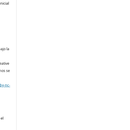
nicial
bajo la
eative
nos se
by-nc-
 el