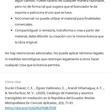
algún cambio. Puede hacerlo de cualquier manera razonable,
pero no de forma tal que sugiera que el licenciador le da
soporte o patrocina el uso que se hace.
NoComercial: no puede utilizar el material para finalidades
comerciales.
CompartirIgual: si remezcla, transforma o crea a partir del
material, debe difundir su creación con la misma licencia que
la obra original.
No hay restricciones adicionales. No puede aplicar términos legales
ni medidas tecnológicas que restrinjan legalmente a otros hacer
cualquier cosa que la licencia permita.
Cómo citar
Durán Chávez, C. E. ., Égüez Valdivieso, E. ., Arandi Viñamagua, A. F. .,
& Yancha Ruiz, M. V. . (2020). Catálogo de materias y asuntos
transigibles en mediación en la República del Ecuador.
Revista
Metropolitana De Ciencias Aplicadas
,
3
(3), 71-81.
https://doi.org/10.62452/fg8b7h58