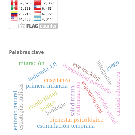
Palabras clave
juego
infografías
migración
eye tracking
industria 4.0
inseguridad percibida
calidad educativa
enseñanza
expresión oral
victimización
primera infancia
estrategias lúdicas
salud mental
atención visual
criminalidad
entorno natural
lúdico
biología
bienestar psicológico
estimulación temprana