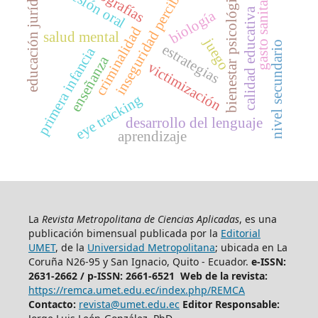
expresión oral
inseguridad percibida
infografías
educación jurídica
gasto sanitario
bienestar psicológico
calidad educativa
biología
criminalidad
salud mental
juego
nivel secundario
estrategias
primera infancia
enseñanza
victimización
eye tracking
desarrollo del lenguaje
aprendizaje
La
Revista Metropolitana de Ciencias Aplicadas
, es una
publicación bimensual publicada por la
Editorial
UMET
, de la
Universidad Metropolitana
; ubicada en La
Coruña N26-95 y San Ignacio, Quito - Ecuador.
e-ISSN:
2631-2662 /
p-ISSN: 2661-6521 Web de la revista:
https://remca.umet.edu.ec/index.php/REMCA
Contacto:
revista@umet.edu.ec
Editor Responsable: