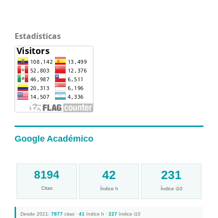
Estadísticas
Google Académico
42
231
8194
Citas
Índice h
Índice i10
Desde 2021:
7877
citas ·
41
índice h ·
227
índice i10