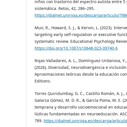
niños con trastorno del espectro autista entre 5 
sistemática. Retos, 42, 286–295.
https://dialnet.unirioja.es/descarga/articulo/79
Muir, R., Howard, S. J., & Kervin, L. (2023). Inte
targeting early self-regulation or executive func
systematic review. Educational Psychology Review
https://doi.org/10.1007/s10648-023-09740-6
Rojas-Valladares, A. L., Domínguez-Urdanivia, Y.,
(2026). Diversidad, neurodivergencia e inclusión
Aproximaciones teóricas desde la educación co
Editions.
Torres Quiridumbay, G. C., Castillo Román, A. J., C
Galarza Gómez, M. D. R., & García Poma, M. E. (2
temprana y desarrollo socioemocional en educaci
lúdicas fundamentadas en neuroeducación. ASCE
789.
https://dialnet.unirioja.es/descarga/articu