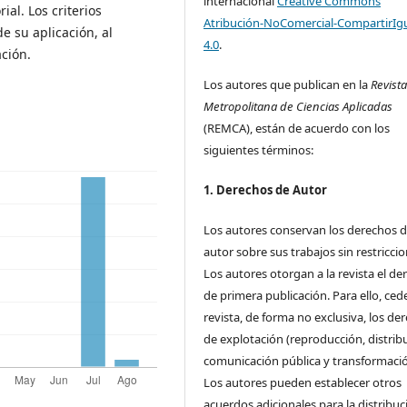
internacional
Creative Commons
ial. Los criterios
Atribución-NoComercial-CompartirIg
e su aplicación, al
4.0
.
ación.
Los autores que publican en la
Revist
Metropolitana de Ciencias Aplicadas
(REMCA), están de acuerdo con los
siguientes términos:
1. Derechos de Autor
Los autores conservan los derechos 
autor sobre sus trabajos sin restriccio
Los autores otorgan a la revista el de
de primera publicación. Para ello, cede
revista, de forma no exclusiva, los de
de explotación (reproducción, distrib
comunicación pública y transformació
Los autores pueden establecer otros
acuerdos adicionales para la distribuc