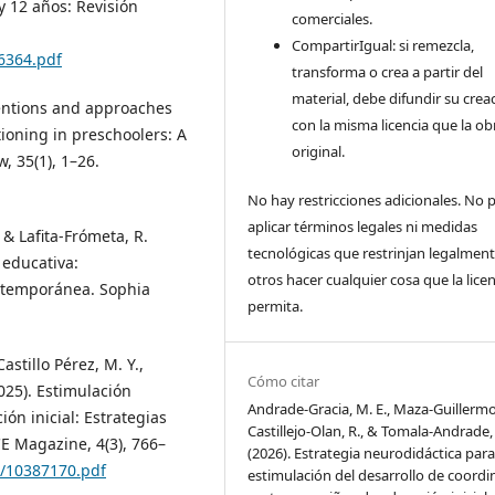
y 12 años: Revisión
comerciales.
CompartirIgual: si remezcla,
86364.pdf
transforma o crea a partir del
material, debe difundir su crea
rventions and approaches
con la misma licencia que la ob
tioning in preschoolers: A
original.
, 35(1), 1–26.
No hay restricciones adicionales. No
aplicar términos legales ni medidas
 & Lafita-Frómeta, R.
tecnológicas que restrinjan legalment
 educativa:
otros hacer cualquier cosa que la licen
ntemporánea. Sophia
permita.
astillo Pérez, M. Y.,
Cómo citar
025). Estimulación
Andrade-Gracia, M. E., Maza-Guillermo,
ón inicial: Estrategias
Castillejo-Olan, R., & Tomala-Andrade, A
 Magazine, 4(3), 766–
(2026). Estrategia neurodidáctica para
lo/10387170.pdf
estimulación del desarrollo de coordi