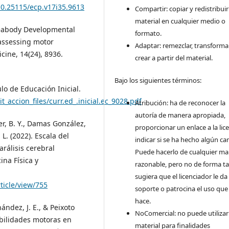
/10.25115/ecp.v17i35.9613
Compartir: copiar y redistribuir
material en cualquier medio o
Peabody Developmental
formato.
 assessing motor
Adaptar: remezclar, transforma
cine, 14(24), 8936.
crear a partir del material.
Bajo los siguientes términos:
lo de Educación Inicial.
sit_accion_files/curr.ed_.inicial.ec_9028.pdf
Atribución: ha de reconocer la
autoría de manera apropiada,
er, B. Y., Damas González,
proporcionar un enlace a la lice
L. (2022). Escala del
indicar si se ha hecho algún ca
rálisis cerebral
Puede hacerlo de cualquier m
na Física y
razonable, pero no de forma ta
sugiera que el licenciador le da
ticle/view/755
soporte o patrocina el uso que
hace.
ández, J. E., & Peixoto
NoComercial: no puede utilizar
abilidades motoras en
material para finalidades