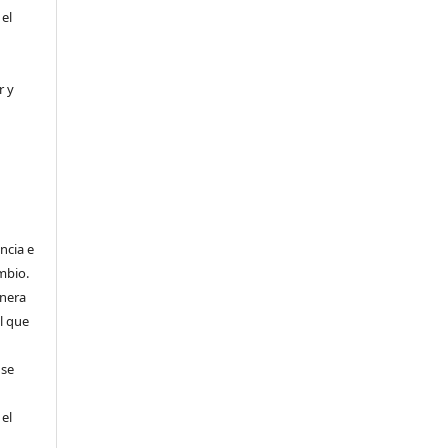
 el
r y
ncia e
mbio.
anera
l que
 se
 el