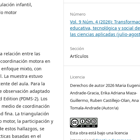
lación infantil,
lo motor
Número
Vol. 9 Núm. 4 (2026): Transforma
educativa, tecnológica y social d
las ciencias aplicadas (julio-agos
Sección
a relación entre las
Artículos
a coordinación motora en
n enfoque mixto, con
al. La muestra estuvo
Licencia
ente del aula. Para la
Derechos de autor 2026 Maria Eugeni
de observación adaptado
Andrade-Gracia, Erika Adriana Maza-
 Edition (PDMS-2). Los
Guillermo, Ruben Castillejo-Olan, Ana 
l medio de coordinación
Tomala-Andrade (Autor/a)
d fina. La triangulación
o motor, la participación y
e estos hallazgos, se
Esta obra está bajo una licencia
ticas basadas en el