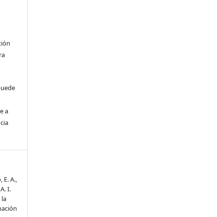
ción
ra
 puede
e a
cia
 E. A.,
. I.
 la
nación