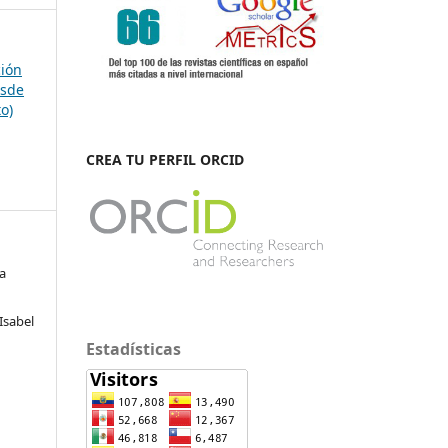
ción
esde
to)
CREA TU PERFIL ORCID
a
Isabel
Estadísticas