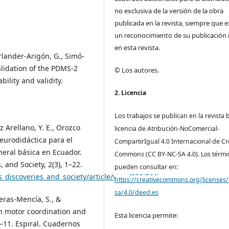
no exclusiva de la versión de la obra
publicada en la revista, siempre que e
un reconocimiento de su publicación i
en esta revista.
rlander-Arigón, G., Simó-
Validation of the PDMS-2
© Los autores.
bility and validity.
2. Licencia
Los trabajos se pub
lican en la revista 
z Arellano, Y. E., Orozco
licencia de Atribución-NoComercial-
 Neurodidáctica para el
CompartirIgual 4.0 Internacional de Cr
neral básica en Ecuador.
Commons (CC BY-NC-SA 4.0). Los térmi
, and Society, 2(3), 1–22.
pueden consultar en:
s_discoveries_and_society/article/view/256/516
https://creativecommons.org/licenses/
sa/4.0/deed.es
eras-Mencía, S., &
en motor coordination and
Esta licencia permite:
–11. Espiral. Cuadernos