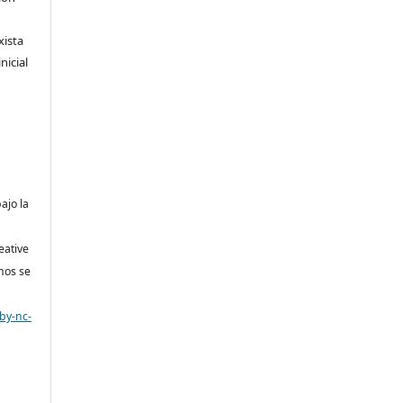
xista
nicial
bajo la
eative
nos se
by-nc-