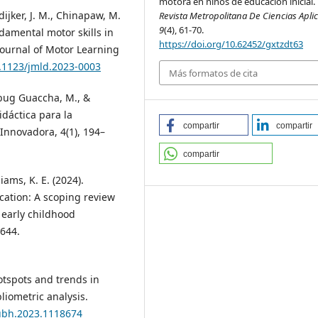
motora en niños de educación inicial.
edijker, J. M., Chinapaw, M.
Revista Metropolitana De Ciencias Apli
9
(4), 61-70.
ndamental motor skills in
https://doi.org/10.62452/gxtzdt63
 Journal of Motor Learning
0.1123/jmld.2023-0003
Más formatos de cita
tibug Guaccha, M., &
idáctica para la
compartir
compartir
 Innovadora, 4(1), 194–
compartir
liams, K. E. (2024).
cation: A scoping review
 early childhood
0644.
hotspots and trends in
iometric analysis.
pubh.2023.1118674