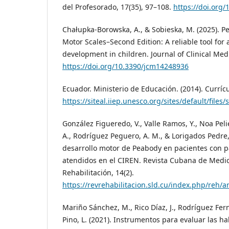
del Profesorado, 17(35), 97–108.
https://doi.org
Chałupka-Borowska, A., & Sobieska, M. (2025). 
Motor Scales–Second Edition: A reliable tool for
development in children. Journal of Clinical Medi
https://doi.org/10.3390/jcm14248936
Ecuador. Ministerio de Educación. (2014). Currícu
https://siteal.iiep.unesco.org/sites/default/files/
González Figueredo, V., Valle Ramos, Y., Noa Peli
A., Rodríguez Peguero, A. M., & Lorigados Pedre, 
desarrollo motor de Peabody en pacientes con pa
atendidos en el CIREN. Revista Cubana de Medici
Rehabilitación, 14(2).
https://revrehabilitacion.sld.cu/index.php/reh/ar
Mariño Sánchez, M., Rico Díaz, J., Rodríguez Fern
Pino, L. (2021). Instrumentos para evaluar las h