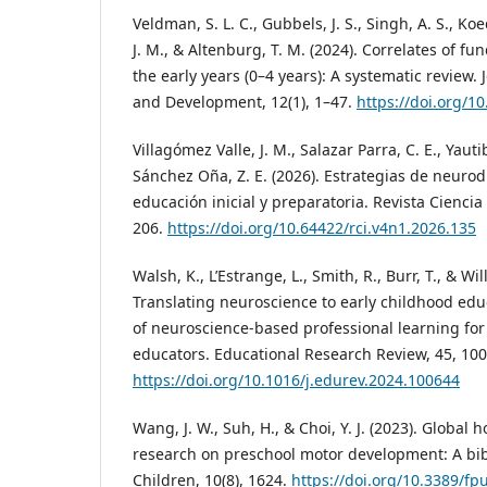
Veldman, S. L. C., Gubbels, J. S., Singh, A. S., Ko
J. M., & Altenburg, T. M. (2024). Correlates of fu
the early years (0–4 years): A systematic review.
and Development, 12(1), 1–47.
https://doi.org/1
Villagómez Valle, J. M., Salazar Parra, C. E., Yau
Sánchez Oña, Z. E. (2026). Estrategias de neurod
educación inicial y preparatoria. Revista Ciencia
206.
https://doi.org/10.64422/rci.v4n1.2026.135
Walsh, K., L’Estrange, L., Smith, R., Burr, T., & Wil
Translating neuroscience to early childhood edu
of neuroscience-based professional learning for
educators. Educational Research Review, 45, 10
https://doi.org/10.1016/j.edurev.2024.100644
Wang, J. W., Suh, H., & Choi, Y. J. (2023). Global 
research on preschool motor development: A bibl
Children, 10(8), 1624.
https://doi.org/10.3389/f