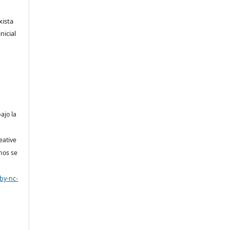
xista
nicial
bajo la
eative
nos se
by-nc-