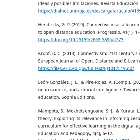
ideas y posibles limitaciones. Revista Educación 
https://dialnet.unirioja.es/descarga/articulo/41
Hendricks, G. P. (2019). Connectivism as a learni
to open distance education. Progressio, 41(1), 1–
https://doi.org/10.25159/2663-5895/4773
Kropf, D. C. (2013). Connectivism: 21st century’s
European Journal of Open, Distance and E-Learni
https://files.eric.ed.gov/fulltext/EJ1017519.pdf
León-González, J. L., & Pire-Rojas, A. (Comp.). (2
neuroscience, and artificial intelligence: Toward
education. Sophia Editions.
Mampota, S., Mokhets’engoane, S. J., & Kurata, L
theory: Exploring its relevance in informing Leso
curriculum for effective learning in the digital 
Education and Pedagogy, 4(4), 6–12.