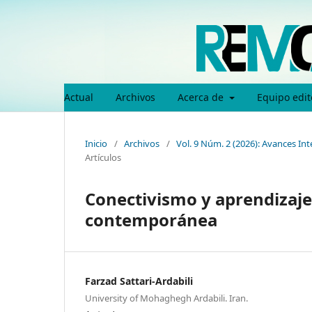
Actual
Archivos
Acerca de
Equipo edit
Inicio
/
Archivos
/
Vol. 9 Núm. 2 (2026): Avances Int
Artículos
Conectivismo y aprendizaje
contemporánea
Farzad Sattari-Ardabili
University of Mohaghegh Ardabili. Iran.