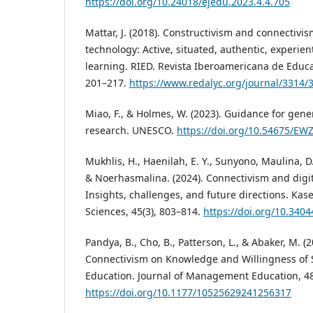
https://doi.org/10.24018/ejedu.2023.4.4.705
Mattar, J. (2018). Constructivism and connectivi
technology: Active, situated, authentic, experie
learning. RIED. Revista Iberoamericana de Educac
201–217.
https://www.redalyc.org/journal/3314
Miao, F., & Holmes, W. (2023). Guidance for gene
research. UNESCO.
https://doi.org/10.54675/E
Mukhlis, H., Haenilah, E. Y., Sunyono, Maulina, D.,
& Noerhasmalina. (2024). Connectivism and digi
Insights, challenges, and future directions. Kase
Sciences, 45(3), 803–814.
https://doi.org/10.3404
Pandya, B., Cho, B., Patterson, L., & Abaker, M. (
Connectivism on Knowledge and Willingness of 
Education. Journal of Management Education, 48
https://doi.org/10.1177/10525629241256317