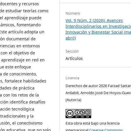
 docentes y recursos
 de estudiar teorías como
Número
el aprendizaje puede
Vol. 9 Núm. 2 (2026): Avances
inámicos, fomentando
Interdisciplinarios en Investigaci
Este artículo adopta un
Innovación y Bienestar Social (ma
abril)
sión documental de
eriencias en entornos
Sección
 con el objetivo de
Artículos
l aprendizaje en red en
que este enfoque
va de conocimiento,
Licencia
s, fortalece habilidades
Derechos de autor 2026 Farzad Sattar
idades de práctica
Ardabili, Arnoldo José De Hoyos-Gue
a con los retos de la
(Autor/a)
ción identifica desafíos
zación tecnológica
radicionales y la
usión, el conectivismo
Esta obra está bajo una licencia
ión educativa, que no solo
internacional
Creative Commons