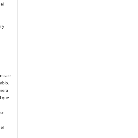
 el
r y
ncia e
mbio.
anera
l que
 se
 el