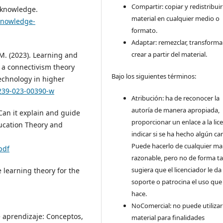
Compartir: copiar y redistribuir
 knowledge.
material en cualquier medio o
Knowledge-
formato.
Adaptar: remezclar, transforma
crear a partir del material.
M. (2023). Learning and
: a connectivism theory
Bajo los siguientes términos:
technology in higher
1239-023-00390-w
Atribución: ha de reconocer la
autoría de manera apropiada,
 Can it explain and guide
proporcionar un enlace a la lice
ducation Theory and
indicar si se ha hecho algún ca
Puede hacerlo de cualquier m
pdf
razonable, pero no de forma ta
sugiera que el licenciador le da
e learning theory for the
soporte o patrocina el uso que
hace.
NoComercial: no puede utilizar
e aprendizaje: Conceptos,
material para finalidades