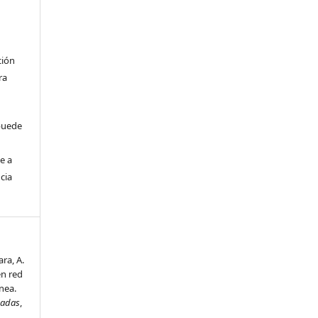
ción
ra
 puede
e a
cia
ara, A.
en red
nea.
cadas
,