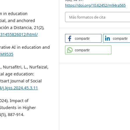
https://doi.org/10.62452/m94ra565
sm in education
Más formatos de cita
ntial, and anchored
ión a Distancia, 21(2),
/331455826012/html/
compartir
compartir
rative AI in education and
compartir
WZM9535
 Nursafitri, L., Nurfaizal,
tal age education:
tsart Journal of Social
4/j.kjss.2024.45.3.11
2024). Impact of
Students in Higher
(5), 887-914.