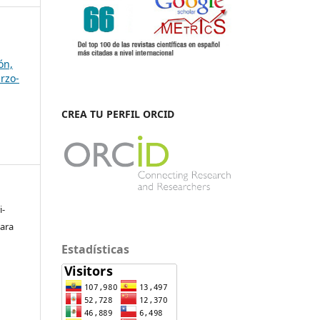
ón,
rzo-
CREA TU PERFIL ORCID
i-
vara
Estadísticas