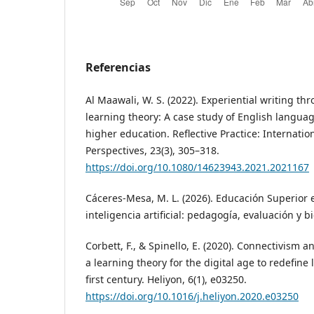
Referencias
Al Maawali, W. S. (2022). Experiential writing t
learning theory: A case study of English langu
higher education. Reflective Practice: Internatio
Perspectives, 23(3), 305–318.
https://doi.org/10.1080/14623943.2021.2021167
Cáceres-Mesa, M. L. (2026). Educación Superior
inteligencia artificial: pedagogía, evaluación y b
Corbett, F., & Spinello, E. (2020). Connectivism 
a learning theory for the digital age to redefine
first century. Heliyon, 6(1), e03250.
https://doi.org/10.1016/j.heliyon.2020.e03250