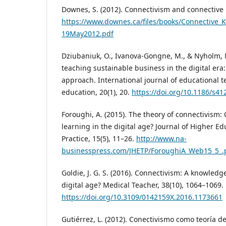
Downes, S. (2012). Connectivism and connective
https://www.downes.ca/files/books/Connective_
19May2012.pdf
Dziubaniuk, O., Ivanova-Gongne, M., & Nyholm, 
teaching sustainable business in the digital era
approach. International journal of educational 
education, 20(1), 20.
https://doi.org/10.1186/s4
Foroughi, A. (2015). The theory of connectivism:
learning in the digital age? Journal of Higher E
Practice, 15(5), 11–26.
http://www.na-
businesspress.com/JHETP/ForoughiA_Web15_5_.
Goldie, J. G. S. (2016). Connectivism: A knowledg
digital age? Medical Teacher, 38(10), 1064–1069.
https://doi.org/10.3109/0142159X.2016.1173661
Gutiérrez, L. (2012). Conectivismo como teoría d