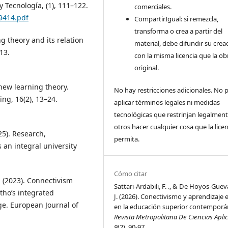
y Tecnología, (1), 111–122.
comerciales.
69414.pdf
CompartirIgual: si remezcla,
transforma o crea a partir del
ng theory and its relation
material, debe difundir su crea
13.
con la misma licencia que la ob
original.
 new learning theory.
No hay restricciones adicionales. No
ng, 16(2), 13–24.
aplicar términos legales ni medidas
tecnológicas que restrinjan legalment
otros hacer cualquier cosa que la licen
025). Research,
permita.
s an integral university
Cómo citar
. (2023). Connectivism
Sattari-Ardabili, F. ., & De Hoyos-Guev
tho’s integrated
J. (2026). Conectivismo y aprendizaje 
age. European Journal of
en la educación superior contemporá
Revista Metropolitana De Ciencias Apli
9
(2), 90-97.