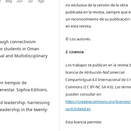
no exclusiva de la versión de la obra
publicada en la revista, siempre que e
un reconocimiento de su publicación i
en esta revista.
© Los autores.
hrough connectivism
age students in Oman
2. Licencia
nal and Multidisciplinary
Los trabajos se pub
lican en la revista 
licencia de Atribución-NoComercial-
CompartirIgual 4.0 Internacional de Cr
 en tiempos de
Commons (CC BY-NC-SA 4.0). Los térmi
ienestar. Sophia Editions.
pueden consultar en:
https://creativecommons.org/licenses/
and leadership: harnessing
sa/4.0/deed.es
 leadership in the twenty-
Esta licencia permite: