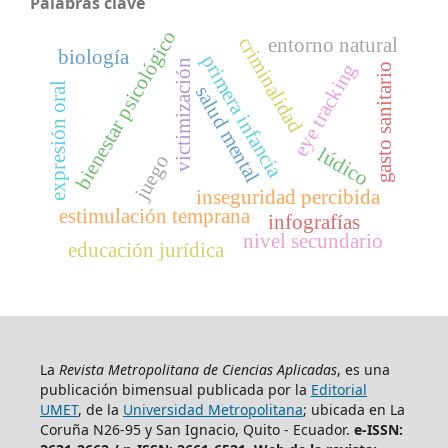
Palabras clave
bienestar psicológico
criminalidad
entorno natural
biología
primera infancia
victimización
eye tracking
gasto sanitario
expresión oral
salud mental
lúdico
juego
inseguridad percibida
estimulación temprana
infografías
nivel secundario
educación jurídica
La
Revista Metropolitana de Ciencias Aplicadas
, es una
publicación bimensual publicada por la
Editorial
UMET
, de la
Universidad Metropolitana
; ubicada en La
Coruña N26-95 y San Ignacio, Quito - Ecuador.
e-ISSN: