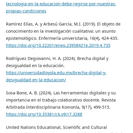
tecnologia-en-la-educacion-debe-regirse-por-nuestras-
propias-condiciones
Ramírez Elías, A. y Arbesú García, M.I. (2019). El objeto de
conocimiento en la investigación cualitativa: un asunto
epistemológico. Enfermería universitaria, 16(4), 424-435.
https://doi.org/10.22201/eneo.23958421e.2019.4.735
Rodríguez Degiovanni, H. A. (2024). Brecha digital y
desigualdad en la educación.
https://universidadloyola.edu.mx/brecha-digital-y-
desigualdad-en-la-educacion/
Sosa-Bone, A. B. (2024). Las herramientas digitales y su
importancia en el trabajo colaborativo docente. Revista
Arbitrada Interdisciplinaria Koinonía, 9(17), 499-515.
https://doi.org/10.35381/r.k.v9i17.3288
United Nations Educational, Scientific and Cultural