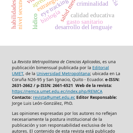
nivel secundario
salud mental
eye tracking
criminalidad
biología
calidad educativa
lúdico
gasto sanitario
desarrollo del lenguaje
La
Revista Metropolitana de Ciencias Aplicadas
, es una
publicación bimensual publicada por la
Editorial
UMET
, de la
Universidad Metropolitana
; ubicada en La
Coruña N26-95 y San Ignacio, Quito - Ecuador.
e-ISSN:
2631-2662 /
p-ISSN: 2661-6521 Web de la revista:
https://remca.umet.edu.ec/index.php/REMCA
Contacto:
revista@umet.edu.ec
Editor Responsable:
Jorge Luis León-González, PhD.
Las opiniones expresadas por los autores no reflejan
necesariamente la postura institucional de la
publicación y son responsabilidad exclusiva de los
autores. El contenido de esta revista está publicado