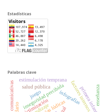
Estadísticas
Palabras clave
estimulación temprana
factores internos
habilidades comunicativas
inseguridad percibida
salud pública
enseñanza
primera infancia
juego
infografías
victimización
estrategias lúdicas
aprendizaje