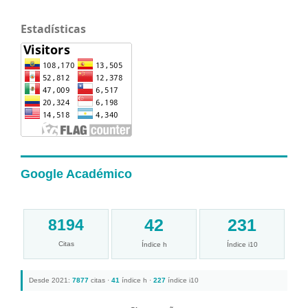
Estadísticas
Google Académico
42
231
8194
Citas
Índice h
Índice i10
Desde 2021:
7877
citas ·
41
índice h ·
227
índice i10