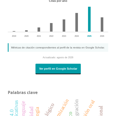
Citas por año
2019
2020
2021
2022
2023
2024
2025
2026
Métricas de citación correspondientes al perfil de la revista en Google Scholar.
Actualizado: agosto de 2026
Ver perfil en Google Scholar
Palabras clave
victimización
expresión oral
migración
biología