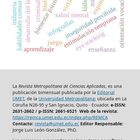
habilidades comunicativas
desarrollo del lenguaje
bienestar psicológico
orientación vocacional
criminalidad
industria 4.0
lúdico
inseguridad percibida
salud mental
estimulación temprana
infografías
eye tracking
juego
aprendizaje
enseñanza
La
Revista Metropolitana de Ciencias Aplicadas
, es una
publicación bimensual publicada por la
Editorial
UMET
, de la
Universidad Metropolitana
; ubicada en La
Coruña N26-95 y San Ignacio, Quito - Ecuador.
e-ISSN:
2631-2662 /
p-ISSN: 2661-6521 Web de la revista:
https://remca.umet.edu.ec/index.php/REMCA
Contacto:
revista@umet.edu.ec
Editor Responsable:
Jorge Luis León-González, PhD.