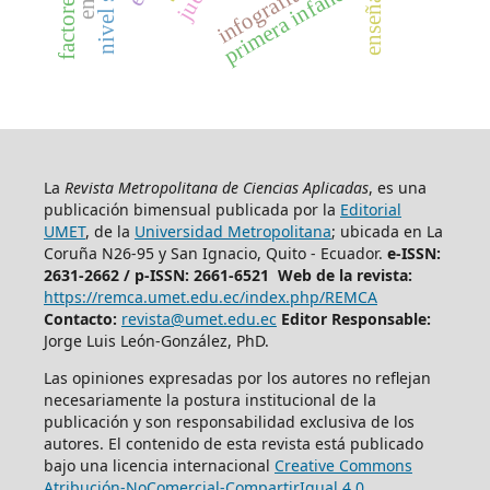
enseñanza
primera infancia
infografías
La
Revista Metropolitana de Ciencias Aplicadas
, es una
publicación bimensual publicada por la
Editorial
UMET
, de la
Universidad Metropolitana
; ubicada en La
Coruña N26-95 y San Ignacio, Quito - Ecuador.
e-ISSN:
2631-2662 /
p-ISSN: 2661-6521 Web de la revista:
https://remca.umet.edu.ec/index.php/REMCA
Contacto:
revista@umet.edu.ec
Editor Responsable:
Jorge Luis León-González, PhD.
Las opiniones expresadas por los autores no reflejan
necesariamente la postura institucional de la
publicación y son responsabilidad exclusiva de los
autores. El contenido de esta revista está publicado
bajo una licencia internacional
Creative Commons
Atribución-NoComercial-CompartirIgual 4.0
.