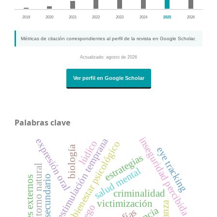
2019
2020
2021
2022
2023
2024
2025
2026
Métricas de citación correspondientes al perfil de la revista en Google Scholar.
Actualizado: agosto de 2026
Ver perfil en Google Scholar
Palabras clave
inseguridad percibida
estimulación temprana
expresión oral
lúdico
bienestar psicológico
biología
eye tracking
estrategias
entorno natural
salud mental
nivel secundario
factores externos
criminalidad
victimización
juego