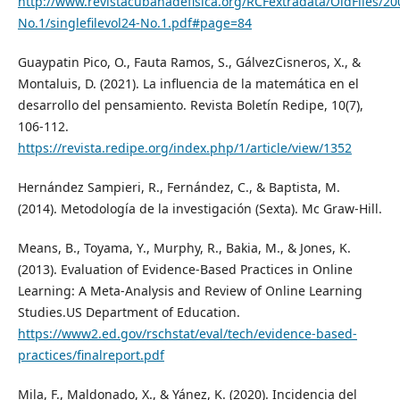
http://www.revistacubanadefisica.org/RCFextradata/OldFiles/20
No.1/singlefilevol24-No.1.pdf#page=84
Guaypatin Pico, O., Fauta Ramos, S., GálvezCisneros, X., &
Montaluis, D. (2021). La influencia de la matemática en el
desarrollo del pensamiento. Revista Boletín Redipe, 10(7),
106-112.
https://revista.redipe.org/index.php/1/article/view/1352
Hernández Sampieri, R., Fernández, C., & Baptista, M.
(2014). Metodología de la investigación (Sexta). Mc Graw-Hill.
Means, B., Toyama, Y., Murphy, R., Bakia, M., & Jones, K.
(2013). Evaluation of Evidence-Based Practices in Online
Learning: A Meta-Analysis and Review of Online Learning
Studies.US Department of Education.
https://www2.ed.gov/rschstat/eval/tech/evidence-based-
practices/finalreport.pdf
Mila, F., Maldonado, X., & Yánez, K. (2020). Incidencia del