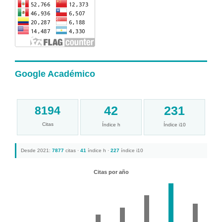
Google Académico
42
231
8194
Citas
Índice h
Índice i10
Desde 2021:
7877
citas ·
41
índice h ·
227
índice i10
Citas por año