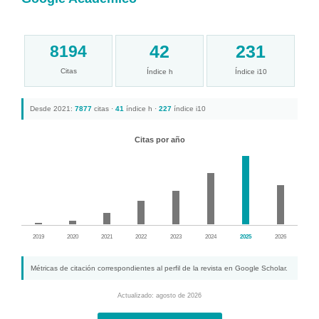
42
231
8194
Citas
Índice h
Índice i10
Desde 2021:
7877
citas ·
41
índice h ·
227
índice i10
Citas por año
2019
2020
2021
2022
2023
2024
2025
2026
Métricas de citación correspondientes al perfil de la revista en Google Scholar.
Actualizado: agosto de 2026