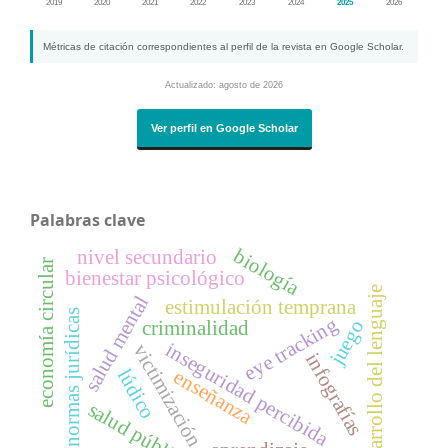
2019
2020
2021
2022
2023
2024
2025
2026
Métricas de citación correspondientes al perfil de la revista en Google Scholar.
Actualizado: agosto de 2026
Ver perfil en Google Scholar
Palabras clave
biología
nivel secundario
economía circular
bienestar psicológico
desarrollo del lenguaje
salud mental
estimulación temprana
normas jurídicas
eye tracking
juego
criminalidad
inseguridad percibida
victimización
infografías
lúdico
enseñanza
salud pública