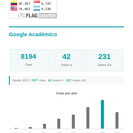
Google Académico
42
231
8194
Citas
Índice h
Índice i10
Desde 2021:
7877
citas ·
41
índice h ·
227
índice i10
Citas por año