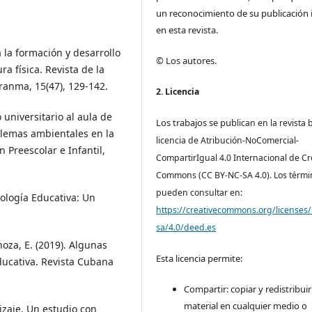
un reconocimiento de su publicación i
en esta revista.
a la formación y desarrollo
© Los autores.
a física. Revista de la
Granma, 15(47), 129-142.
2. Licencia
o universitario al aula de
Los trabajos se pub
lican en la revista 
oblemas ambientales en la
licencia de Atribución-NoComercial-
n Preescolar e Infantil,
CompartirIgual 4.0 Internacional de Cr
Commons (CC BY-NC-SA 4.0). Los térmi
pueden consultar en:
icología Educativa: Un
https://creativecommons.org/licenses/
sa/4.0/deed.es
inoza, E. (2019). Algunas
Esta licencia permite:
ducativa. Revista Cubana
Compartir: copiar y redistribuir
material en cualquier medio o
izaje. Un estudio con