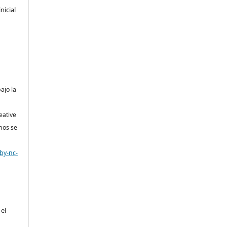
nicial
bajo la
eative
nos se
by-nc-
 el