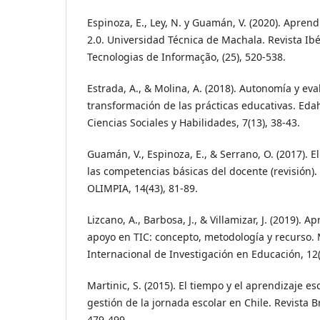
Espinoza, E., Ley, N. y Guamán, V. (2020). Apren
2.0. Universidad Técnica de Machala. Revista Ib
Tecnologias de Informação, (25), 520-538.
Estrada, A., & Molina, A. (2018). Autonomía y eva
transformación de las prácticas educativas. Edahi
Ciencias Sociales y Habilidades, 7(13), 38-43.
Guamán, V., Espinoza, E., & Serrano, O. (2017). 
las competencias básicas del docente (revisión). 
OLIMPIA, 14(43), 81-89.
Lizcano, A., Barbosa, J., & Villamizar, J. (2019). 
apoyo en TIC: concepto, metodología y recurso. 
Internacional de Investigación en Educación, 12(
Martinic, S. (2015). El tiempo y el aprendizaje es
gestión de la jornada escolar en Chile. Revista B
479-499.