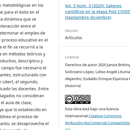
s metodológicas en los
Vol. 3 Núm. 3 (2020): Saberes
científicos en la etapa Post COVI
 para el éxito en el
(Septiembre-diciembre)
la dinámica que se
nteracción entre el
Sección
determinar el empleo de
Artículos
 proceso educativo en el
el fin se recurrió a la
da en métodos teóricos y
Licencia
eductivo, descriptico y
Derechos de autor 2020 Janice Brittin
e campo fue necesario el
Solórzano López, Lidise Angeli Litum
iantes, estructurado con
Alejandro, Eudaldo Enrique Espinoza F
 Likert, el segundo,
(Autor/a)
icado los docentes. Entre
ndagados no consideran
 el aula de clase,
Esta obra está bajo una licencia
uye que lo establecido en
internacional
Creative Commons
idónea el proceso de
Atribución-NoComercial-CompartirIg
tanto, se desaprovecha el
4.0
.