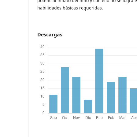
potencial innato del niño y con ello no se logra e
habilidades básicas requeridas.
Descargas