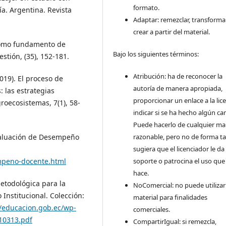
formato.
a. Argentina. Revista
Adaptar: remezclar, transforma
crear a partir del material.
 como fundamento de
Bajo los siguientes términos:
stión, (35), 152-181.
Atribución: ha de reconocer la
2019). El proceso de
autoría de manera apropiada,
 las estrategias
proporcionar un enlace a la lice
groecosistemas, 7(1), 58-
indicar si se ha hecho algún ca
Puede hacerlo de cualquier m
Evaluación de Desempeño
razonable, pero no de forma ta
sugiera que el licenciador le da
empeno-docente.html
soporte o patrocina el uso que
hace.
metodológica para la
NoComercial: no puede utilizar
 Institucional. Colección:
material para finalidades
//educacion.gob.ec/wp-
comerciales.
10313.pdf
CompartirIgual: si remezcla,