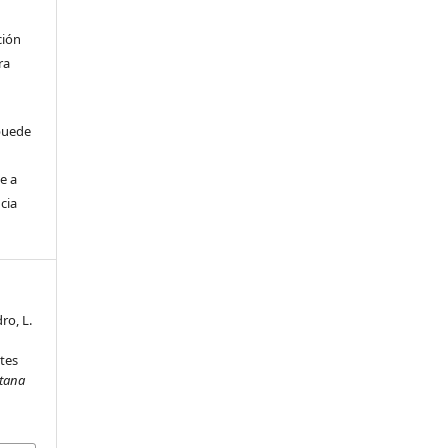
ción
ra
 puede
e a
cia
ro, L.
tes
itana