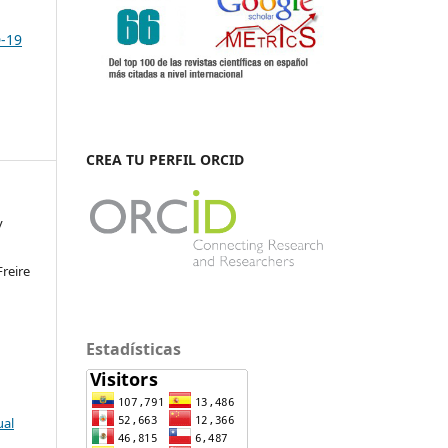
D-19
CREA TU PERFIL ORCID
y
a
reire
Estadísticas
ual