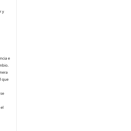
r y
ncia e
mbio.
anera
l que
 se
 el