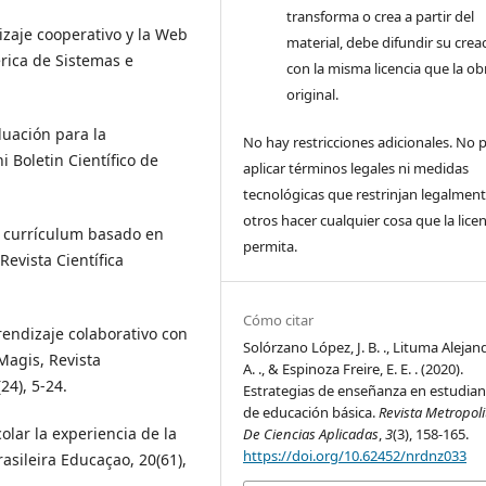
transforma o crea a partir del
dizaje cooperativo y la Web
material, debe difundir su crea
érica de Sistemas e
con la misma licencia que la ob
original.
luación para la
No hay restricciones adicionales. No
 Boletin Científico de
aplicar términos legales ni medidas
tecnológicas que restrinjan legalment
otros hacer cualquier cosa que la licen
El currículum basado en
permita.
Revista Científica
Cómo citar
Aprendizaje colaborativo con
Solórzano López, J. B. ., Lituma Alejand
Magis, Revista
A. ., & Espinoza Freire, E. E. . (2020).
24), 5-24.
Estrategias de enseñanza en estudian
de educación básica.
Revista Metropol
colar la experiencia de la
De Ciencias Aplicadas
,
3
(3), 158-165.
https://doi.org/10.62452/nrdnz033
rasileira Educaçao, 20(61),