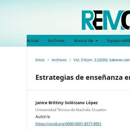
Actual
Archivos
Acerca de
Equipo edit
Inicio
/
Archivos
/
Vol. 3 Núm. 3 (2020): Saberes ci
Estrategias de enseñanza e
Janice Brittiny Solórzano López
Universidad Técnica de Machala. Ecuador.
Autor/a
https://orcid.org/0000-0001-8577-8951