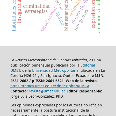
habilidades comunicativas
desarrollo del lenguaje
bienestar psicológico
expresión oral
atención visual
criminalidad
salud mental
infografías
estrategias
lúdico
La
Revista Metropolitana de Ciencias Aplicadas
, es una
publicación bimensual publicada por la
Editorial
UMET
, de la
Universidad Metropolitana
; ubicada en La
Coruña N26-95 y San Ignacio, Quito - Ecuador.
e-ISSN:
2631-2662 /
p-ISSN: 2661-6521 Web de la revista:
https://remca.umet.edu.ec/index.php/REMCA
Contacto:
revista@umet.edu.ec
Editor Responsable:
Jorge Luis León-González, PhD.
Las opiniones expresadas por los autores no reflejan
necesariamente la postura institucional de la
publicación y son responsabilidad exclusiva de los