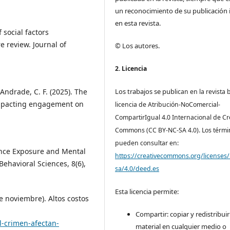
un reconocimiento de su publicación i
en esta revista.
 social factors
e review. Journal of
© Los autores.
2. Licencia
-Andrade, C. F. (2025). The
Los trabajos se pub
lican en la revista 
impacting engagement on
licencia de Atribución-NoComercial-
.
CompartirIgual 4.0 Internacional de Cr
Commons (CC BY-NC-SA 4.0). Los térmi
pueden consultar en:
lence Exposure and Mental
https://creativecommons.org/licenses/
Behavioral Sciences, 8(6),
sa/4.0/deed.es
Esta licencia permite:
e noviembre). Altos costos
Compartir: copiar y redistribuir
l-crimen-afectan-
material en cualquier medio o