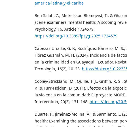
america-latina-y-el-caribe
Ben Salah, Z., Mickelsson Blomqvist, T., & Ghazin
scene examiners' mental health: A scoping review
Psychology, 16, Article 1724579.
https://doi.org/10.3389/fpsyg.2025.1724579
Cabezas Uriarte, G. P., Rodríguez Barrero, M. S., S
Flórez Guzmán, M. H. (2024). Incidencia de facto
en la criminalidad en Guayaquil, Ecuador. Revis
Tecnología, 16(2), 10–23.
https://doi.org/10.22335
Cooley-Strickland, M., Quille, T. J., Griffin, R. S., 
P., & Furr-Holden, D. (2011). Efectos de la exposi
la violencia en la comunidad: El proyecto MORE.
Intervention, 20(2), 131–148.
https://doi.org/10
Duarte, F., Jiménez-Molina, Á., & Sarmiento, I. (
health: Examining the associations between perc