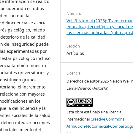
de información se realizó
considerando estudios
Número
idencian que la
Vol. 9 Núm. 4 (2026): Transforma
y delincuencia se asocia
educativa, tecnológica y social d
rés psicológico, miedo
las ciencias aplicadas (julio-agos
deterioro de la calidad
ión de inseguridad puede
Sección
 las experimentadas por
Artículos
enestar psicológico incluso
idencia también muestra
udiantes universitarios y
Licencia
constituyen grupos
Derechos de autor 2026 Nelson Welli
atoriano, el incremento
Lema-Vivanco (Autor/a)
e relaciona con mayores
odificaciones en los
que la delincuencia y la
Esta obra está bajo una licencia
ntes sociales de la salud
internacional
Creative Commons
n deben integrar acciones
Atribución-NoComercial-CompartirIg
l fortalecimiento del