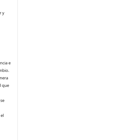
r y
ncia e
mbio.
anera
l que
 se
 el