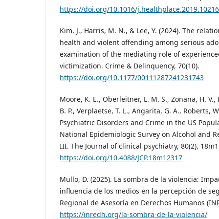
https://doi.org/10.1016/j.healthplace.2019.1021
Kim, J., Harris, M. N., & Lee, Y. (2024). The rela
health and violent offending among serious ado
examination of the mediating role of experienc
victimization. Crime & Delinquency, 70(10).
https://doi.org/10.1177/00111287241231743
Moore, K. E., Oberleitner, L. M. S., Zonana, H. V.
B. P., Verplaetse, T. L., Angarita, G. A., Roberts, 
Psychiatric Disorders and Crime in the US Popul
National Epidemiologic Survey on Alcohol and R
III. The Journal of clinical psychiatry, 80(2), 18m
https://doi.org/10.4088/JCP.18m12317
Mullo, D. (2025). La sombra de la violencia: Impa
influencia de los medios en la percepción de s
Regional de Asesoría en Derechos Humanos (IN
https://inredh.org/la-sombra-de-la-violencia/