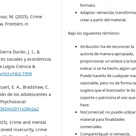
formato.
Adaptar: remezclar, transforma
our, M. (2025). Crime
crear a partir del material.
. Frontiers in
Bajo los siguientes términos:
Atribución: ha de reconocer la
ierra Durán, J. I., &
autoría de manera apropiada,
res sociales y económicos
proporcionar un enlace a la lice
ta Logos Ciencia &
indicar si se ha hecho algún ca
/rlct.v16i2.1959
Puede hacerlo de cualquier m
razonable, pero no de forma ta
Stuart, E. A., Bradshaw, C.
sugiera que el licenciador le da
ción de los adolescentes a
soporte o patrocina el uso que
 Psychosocial
hace.
.5093/in2011v20n2a2
NoComercial: no puede utilizar
material para finalidades
2025). Crime and mental
comerciales.
eived insecurity, crime
CompartirIgual: si remezcla,