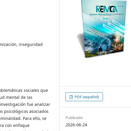
imización, inseguridad
roblemáticas sociales que
PDF (español)
ud mental de las
investigación fue analizar
tos psicológicos asociados
Publicado
iminalidad. Para ello, se
2026-06-24
tura con enfoque