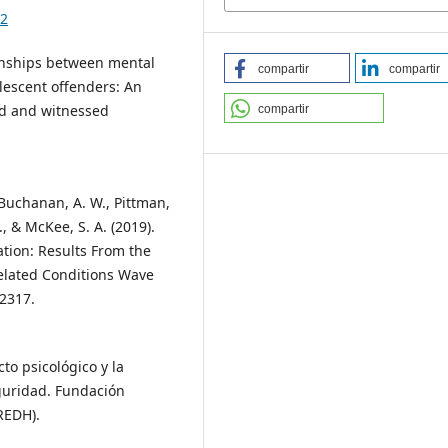
62
tionships between mental
compartir
compartir
lescent offenders: An
ed and witnessed
compartir
, Buchanan, A. W., Pittman,
W., & McKee, S. A. (2019).
ation: Results From the
elated Conditions Wave
12317.
cto psicológico y la
eguridad. Fundación
REDH).