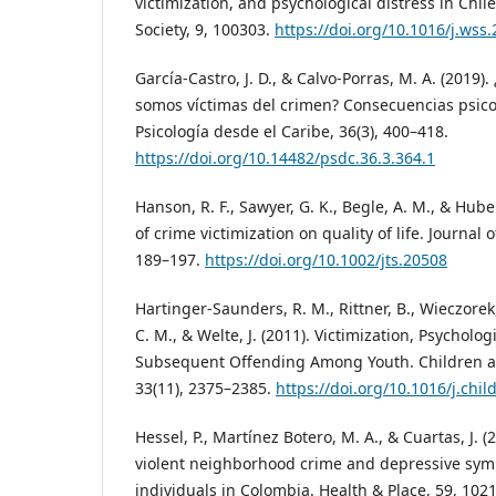
victimization, and psychological distress in Chi
Society, 9, 100303.
https://doi.org/10.1016/j.wss
García-Castro, J. D., & Calvo-Porras, M. A. (2019
somos víctimas del crimen? Consecuencias psico
Psicología desde el Caribe, 36(3), 400–418.
https://doi.org/10.14482/psdc.36.3.364.1
Hanson, R. F., Sawyer, G. K., Begle, A. M., & Hube
of crime victimization on quality of life. Journal o
189–197.
https://doi.org/10.1002/jts.20508
Hartinger-Saunders, R. M., Rittner, B., Wieczorek,
C. M., & Welte, J. (2011). Victimization, Psycholog
Subsequent Offending Among Youth. Children an
33(11), 2375–2385.
https://doi.org/10.1016/j.chi
Hessel, P., Martínez Botero, M. A., & Cuartas, J. 
violent neighborhood crime and depressive sy
individuals in Colombia. Health & Place, 59, 102