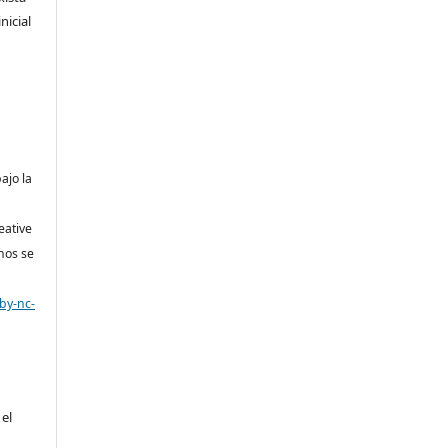
nicial
bajo la
eative
nos se
by-nc-
 el