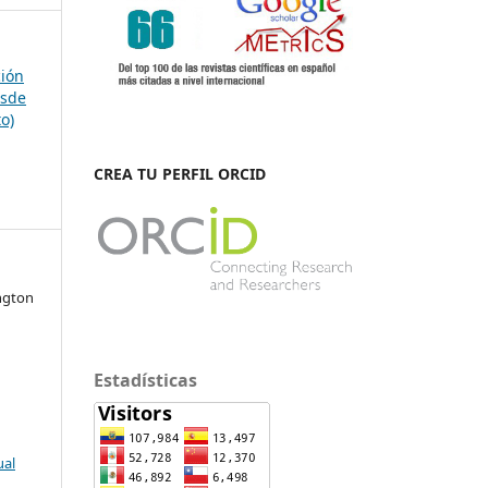
ción
esde
to)
CREA TU PERFIL ORCID
ngton
Estadísticas
ual