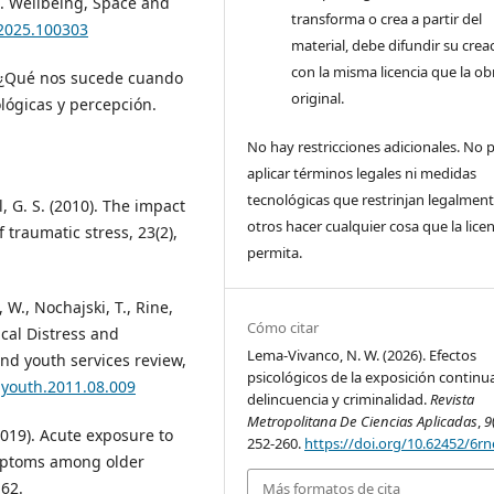
le. Wellbeing, Space and
transforma o crea a partir del
.2025.100303
material, debe difundir su crea
con la misma licencia que la ob
). ¿Qué nos sucede cuando
original.
lógicas y percepción.
No hay restricciones adicionales. No
aplicar términos legales ni medidas
tecnológicas que restrinjan legalment
l, G. S. (2010). The impact
otros hacer cualquier cosa que la licen
f traumatic stress, 23(2),
permita.
 W., Nochajski, T., Rine,
Cómo citar
ical Distress and
Lema-Vivanco, N. W. (2026). Efectos
d youth services review,
psicológicos de la exposición continua
ldyouth.2011.08.009
delincuencia y criminalidad.
Revista
Metropolitana De Ciencias Aplicadas
,
9
(2019). Acute exposure to
252-260.
https://doi.org/10.62452/6r
mptoms among older
162.
Más formatos de cita