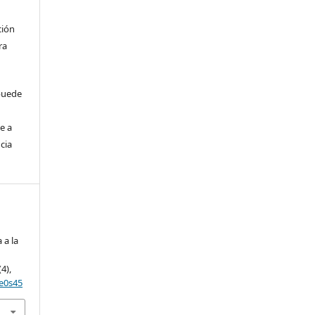
ción
ra
 puede
e a
cia
 a la
(4),
ne0s45