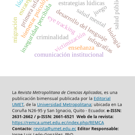
primera infancia
bienestar psicológico
estrategias
salud pública
estrategias lúdicas
inseguridad percibida
juego
salud mental
desarrollo del lenguaje
eye tracking
migración
biología
victimización
criminalidad
infografías
enseñanza
comunicación institucional
La
Revista Metropolitana de Ciencias Aplicadas
, es una
publicación bimensual publicada por la
Editorial
UMET
, de la
Universidad Metropolitana
; ubicada en La
Coruña N26-95 y San Ignacio, Quito - Ecuador.
e-ISSN:
2631-2662 /
p-ISSN: 2661-6521 Web de la revista:
https://remca.umet.edu.ec/index.php/REMCA
Contacto:
revista@umet.edu.ec
Editor Responsable:
Jorge Luis León-González, PhD.