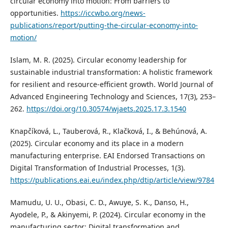
circular economy into motion: From barriers to
opportunities.
https://iccwbo.org/news-
publications/report/putting-the-circular-economy-into-
motion/
Islam, M. R. (2025). Circular economy leadership for
sustainable industrial transformation: A holistic framework
for resilient and resource-efficient growth. World Journal of
Advanced Engineering Technology and Sciences, 17(3), 253–
262.
https://doi.org/10.30574/wjaets.2025.17.3.1540
Knapčíková, L., Tauberová, R., Klačková, I., & Behúnová, A.
(2025). Circular economy and its place in a modern
manufacturing enterprise. EAI Endorsed Transactions on
Digital Transformation of Industrial Processes, 1(3).
https://publications.eai.eu/index.php/dtip/article/view/9784
Mamudu, U. U., Obasi, C. D., Awuye, S. K., Danso, H.,
Ayodele, P., & Akinyemi, P. (2024). Circular economy in the
manufacturing sector: Digital transformation and