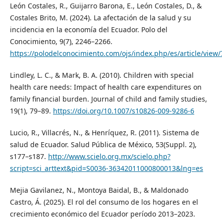
León Costales, R., Guijarro Barona, E., León Costales, D., &
Costales Brito, M. (2024). La afectación de la salud y su
incidencia en la economía del Ecuador. Polo del
Conocimiento, 9(7), 2246–2266.
https://polodelconocimiento.com/ojs/index.php/es/article/view
Lindley, L. C., & Mark, B. A. (2010). Children with special
health care needs: Impact of health care expenditures on
family financial burden. Journal of child and family studies,
19(1), 79–89.
https://doi.org/10.1007/s10826-009-9286-6
Lucio, R., Villacrés, N., & Henríquez, R. (2011). Sistema de
salud de Ecuador. Salud Pública de México, 53(Suppl. 2),
s177–s187.
http://www.scielo.org.mx/scielo.php?
script=sci_arttext&pid=S0036-36342011000800013&lng=es
Mejia Gavilanez, N., Montoya Baidal, B., & Maldonado
Castro, Á. (2025). El rol del consumo de los hogares en el
crecimiento económico del Ecuador período 2013–2023.