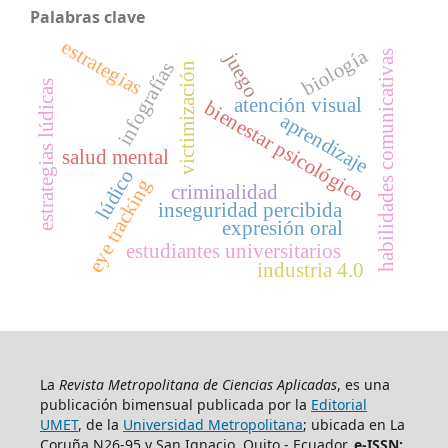
Palabras clave
estrategias
biología
juego
habilidades comunicativas
infografías
victimización
estrategias lúdicas
atención visual
bienestar psicológico
aprendizaje
salud mental
lúdico
eye tracking
criminalidad
inseguridad percibida
expresión oral
estudiantes universitarios
industria 4.0
La
Revista Metropolitana de Ciencias Aplicadas
, es una
publicación bimensual publicada por la
Editorial
UMET
, de la
Universidad Metropolitana
; ubicada en La
Coruña N26-95 y San Ignacio, Quito - Ecuador.
e-ISSN: