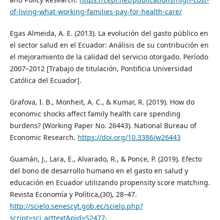
of-living-what-working-families-pay-for-health-care/
Egas Almeida, A. E. (2013). La evolución del gasto público en
el sector salud en el Ecuador: Análisis de su contribución en
el mejoramiento de la calidad del servicio otorgado. Período
2007–2012 [Trabajo de titulación, Pontificia Universidad
Católica del Ecuador].
Grafova, I. B., Monheit, A. C., & Kumar, R. (2019). How do
economic shocks affect family health care spending
burdens? (Working Paper No. 26443). National Bureau of
Economic Research.
https://doi.org/10.3386/w26443
Guamán, J., Lara, E., Alvarado, R., & Ponce, P. (2019). Efecto
del bono de desarrollo humano en el gasto en salud y
educación en Ecuador utilizando propensity score matching.
Revista Economía y Política,(30), 28–47.
http://scielo.senescyt.gob.ec/scielo.php?
script=sci_arttext&pid=S2477-