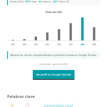
Desde 2021:
7877
citas ·
41
índice h ·
227
índice i10
Citas por año
2019
2020
2021
2022
2023
2024
2025
2026
Métricas de citación correspondientes al perfil de la revista en Google Scholar.
Actualizado: agosto de 2026
Ver perfil en Google Scholar
Palabras clave
expresión oral