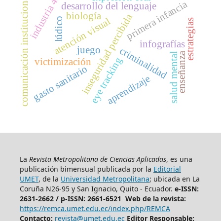
industria 4.0
comunicación institucional
primera infancia
desarrollo del lenguaje
biología
inseguridad percibida
lúdico
atención visual
estrategias
infografías
juego
criminalidad
enseñanza
salud mental
eye tracking
victimización
gasto sanitario
aprendizaje
La
Revista Metropolitana de Ciencias Aplicadas
, es una
publicación bimensual publicada por la
Editorial
UMET
, de la
Universidad Metropolitana
; ubicada en La
Coruña N26-95 y San Ignacio, Quito - Ecuador.
e-ISSN:
2631-2662 /
p-ISSN: 2661-6521 Web de la revista:
https://remca.umet.edu.ec/index.php/REMCA
Contacto:
revista@umet.edu.ec
Editor Responsable: