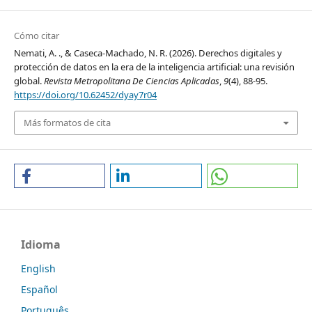
Cómo citar
Nemati, A. ., & Caseca-Machado, N. R. (2026). Derechos digitales y
protección de datos en la era de la inteligencia artificial: una revisión
global.
Revista Metropolitana De Ciencias Aplicadas
,
9
(4), 88-95.
https://doi.org/10.62452/dyay7r04
Más formatos de cita
Idioma
English
Español
Português