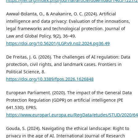
https://jier.org/index.php/journal/article/download/1465/1227/
Awwal-Bolanta, O., & Anakanire, O. C. (2024). Artificial
intelligence and data privacy: Evaluation of the innovations,
legal frameworks and technological protection. Journal of
Law and Global Policy, 9(2), 36–49.
https://doi.org/10.56201/JLGP.v9.no2.2024.pg36.49
De Freitas, J. G. (2026). The challenges of AI regulation: Data
protection, civil rights, and landmark cases. Frontiers in
Political Science, 8.
https://doi.org/10.3389/fpos.2026.1626848
European Parliament. (2020). The impact of the General Data
Protection Regulation (GDPR) on artificial intelligence (PE
641.530). EPRS.
https://www.europarl.europa.eu/RegData/etudes/STUD/2020/6
Gouda, S. (2024). Navigating the ethical landscape: Right to
privacy in the age of AI. International Journal of Research