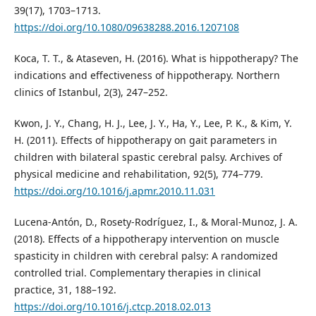
39(17), 1703–1713.
https://doi.org/10.1080/09638288.2016.1207108
Koca, T. T., & Ataseven, H. (2016). What is hippotherapy? The
indications and effectiveness of hippotherapy. Northern
clinics of Istanbul, 2(3), 247–252.
Kwon, J. Y., Chang, H. J., Lee, J. Y., Ha, Y., Lee, P. K., & Kim, Y.
H. (2011). Effects of hippotherapy on gait parameters in
children with bilateral spastic cerebral palsy. Archives of
physical medicine and rehabilitation, 92(5), 774–779.
https://doi.org/10.1016/j.apmr.2010.11.031
Lucena-Antón, D., Rosety-Rodríguez, I., & Moral-Munoz, J. A.
(2018). Effects of a hippotherapy intervention on muscle
spasticity in children with cerebral palsy: A randomized
controlled trial. Complementary therapies in clinical
practice, 31, 188–192.
https://doi.org/10.1016/j.ctcp.2018.02.013