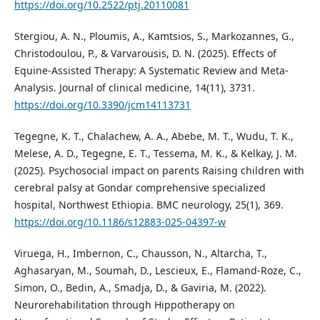
https://doi.org/10.2522/ptj.20110081
Stergiou, A. N., Ploumis, A., Kamtsios, S., Markozannes, G.,
Christodoulou, P., & Varvarousis, D. N. (2025). Effects of
Equine-Assisted Therapy: A Systematic Review and Meta-
Analysis. Journal of clinical medicine, 14(11), 3731.
https://doi.org/10.3390/jcm14113731
Tegegne, K. T., Chalachew, A. A., Abebe, M. T., Wudu, T. K.,
Melese, A. D., Tegegne, E. T., Tessema, M. K., & Kelkay, J. M.
(2025). Psychosocial impact on parents Raising children with
cerebral palsy at Gondar comprehensive specialized
hospital, Northwest Ethiopia. BMC neurology, 25(1), 369.
https://doi.org/10.1186/s12883-025-04397-w
Viruega, H., Imbernon, C., Chausson, N., Altarcha, T.,
Aghasaryan, M., Soumah, D., Lescieux, E., Flamand-Roze, C.,
Simon, O., Bedin, A., Smadja, D., & Gaviria, M. (2022).
Neurorehabilitation through Hippotherapy on