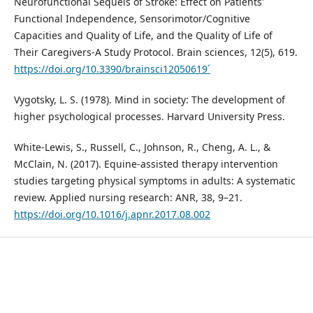
Neurofunctional Sequels of Stroke: Effect on Patients'
Functional Independence, Sensorimotor/Cognitive
Capacities and Quality of Life, and the Quality of Life of
Their Caregivers-A Study Protocol. Brain sciences, 12(5), 619.
https://doi.org/10.3390/brainsci12050619´
Vygotsky, L. S. (1978). Mind in society: The development of
higher psychological processes. Harvard University Press.
White-Lewis, S., Russell, C., Johnson, R., Cheng, A. L., &
McClain, N. (2017). Equine-assisted therapy intervention
studies targeting physical symptoms in adults: A systematic
review. Applied nursing research: ANR, 38, 9–21.
https://doi.org/10.1016/j.apnr.2017.08.002