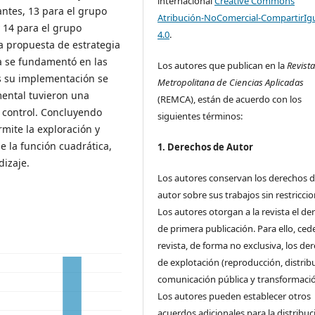
internacional
Creative Commons
antes, 13 para el grupo
Atribución-NoComercial-CompartirIg
 14 para el grupo
4.0
.
La propuesta de estrategia
a se fundamentó en las
Los autores que publican en la
Revist
as su implementación se
Metropolitana de Ciencias Aplicadas
ental tuvieron una
(REMCA), están de acuerdo con los
o control. Concluyendo
siguientes términos:
mite la exploración y
 la función cuadrática,
1. Derechos de Autor
dizaje.
Los autores conservan los derechos 
autor sobre sus trabajos sin restriccio
Los autores otorgan a la revista el de
de primera publicación. Para ello, cede
revista, de forma no exclusiva, los de
de explotación (reproducción, distrib
comunicación pública y transformació
Los autores pueden establecer otros
acuerdos adicionales para la distribuc