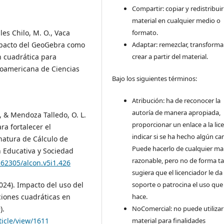
Compartir: copiar y redistribuir
material en cualquier medio o
les Chilo, M. O., Vaca
formato.
Impacto del GeoGebra como
Adaptar: remezclar, transforma
n cuadrática para
crear a partir del material.
noamericana de Ciencias
Bajo los siguientes términos:
Atribución: ha de reconocer la
autoría de manera apropiada,
., & Mendoza Talledo, O. L.
proporcionar un enlace a la lice
a fortalecer el
indicar si se ha hecho algún ca
gnatura de Cálculo de
Puede hacerlo de cualquier m
ón Educativa y Sociedad
razonable, pero no de forma ta
.62305/alcon.v5i1.426
sugiera que el licenciador le da
(2024). Impacto del uso del
soporte o patrocina el uso que
ciones cuadráticas en
hace.
).
NoComercial: no puede utilizar
ticle/view/1611
material para finalidades