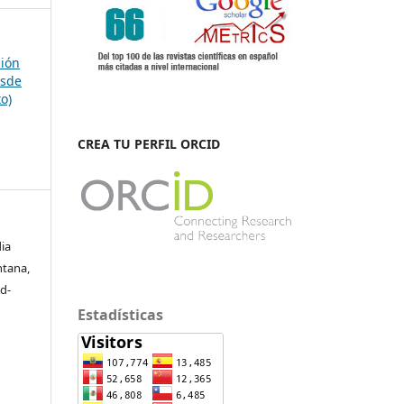
ción
esde
to)
CREA TU PERFIL ORCID
ia
ntana,
d-
Estadísticas