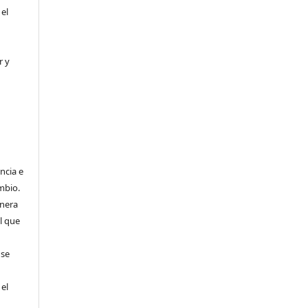
 el
r y
ncia e
mbio.
anera
l que
 se
 el