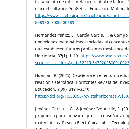
tratamiento de interpretación global de la func
uso del software GeoGebra. Educación Matemátic
https://www.scielo.org.mx/scielo.php?script=sci
80892017000300189
Hernández-Yañez, L., García-García, J., & Campo-
Conexiones matemáticas asociadas al concepto 
que establecen futuros profesores mexicanos de
Uniciencia, 37(1), 1–19.
https://www.scielo.sa.cr/
script=sci_arttext&pid=S2215-347020230001002
Huamán, R. (2025). GeoGebra en el entorno educ
revisión sistemática. Horizontes Revista de Inves
Educación, 9(39), 3194–3210.
https://doi.org/10.33996/revistahorizontes.v9i39
Jiménez García, J. G., & Jiménez Izquierdo, S. (2
propuesta para innovar el proceso enseñanza-a
matemáticas. Revista Electrónica sobre Tecnolog