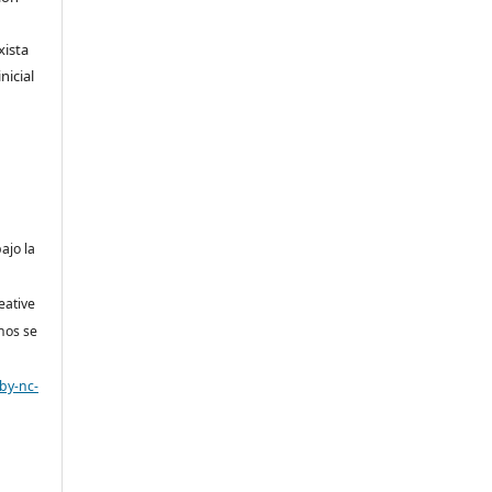
xista
nicial
bajo la
eative
nos se
by-nc-