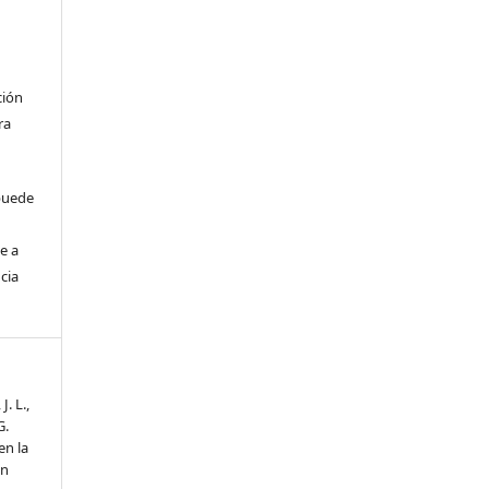
ción
ra
 puede
e a
cia
. L.,
G.
en la
en