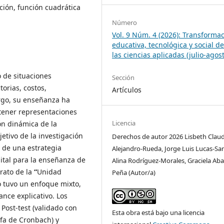
ión, función cuadrática
Número
Vol. 9 Núm. 4 (2026): Transforma
educativa, tecnológica y social d
las ciencias aplicadas (julio-agos
o de situaciones
Sección
torias, costos,
Artículos
rgo, su enseñanza ha
ntener representaciones
Licencia
ón dinámica de la
jetivo de la investigación
Derechos de autor 2026 Lisbeth Claud
 de una estrategia
Alejandro-Rueda, Jorge Luis Lucas-Sa
ital para la enseñanza de
Alina Rodríguez-Morales, Graciela Aba
rato de la
“
Unidad
Peña (Autor/a)
o tuvo un enfoque mixto,
nce explicativo. Los
 Post-test (validado con
Esta obra está bajo una licencia
lfa de Cronbach) y