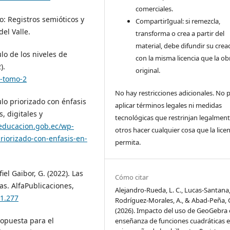
comerciales.
: Registros semióticos y
CompartirIgual: si remezcla,
del Valle.
transforma o crea a partir del
material, debe difundir su crea
lo de los niveles de
con la misma licencia que la ob
).
original.
U-tomo-2
No hay restricciones adicionales. No
ulo priorizado con énfasis
aplicar términos legales ni medidas
 digitales y
tecnológicas que restrinjan legalment
/educacion.gob.ec/wp-
otros hacer cualquier cosa que la licen
iorizado-con-enfasis-en-
permita.
el Gaibor, G. (2022). Las
Cómo citar
as. AlfaPublicaciones,
Alejandro-Rueda, L. C., Lucas-Santana, J
.1.277
Rodríguez-Morales, A., & Abad-Peña, 
(2026). Impacto del uso de GeoGebra 
Propuesta para el
enseñanza de funciones cuadráticas 