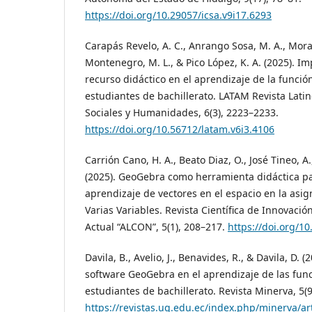
https://doi.org/10.29057/icsa.v9i17.6293
Carapás Revelo, A. C., Anrango Sosa, M. A., Mora
Montenegro, M. L., & Pico López, K. A. (2025). 
recurso didáctico en el aprendizaje de la funció
estudiantes de bachillerato. LATAM Revista Lati
Sociales y Humanidades, 6(3), 2223–2233.
https://doi.org/10.56712/latam.v6i3.4106
Carrión Cano, H. A., Beato Diaz, O., José Tineo, A
(2025). GeoGebra como herramienta didáctica par
aprendizaje de vectores en el espacio en la asi
Varias Variables. Revista Científica de Innovaci
Actual “ALCON”, 5(1), 208–217.
https://doi.org/10
Davila, B., Avelio, J., Benavides, R., & Davila, D. 
software GeoGebra en el aprendizaje de las fun
estudiantes de bachillerato. Revista Minerva, 5(9
https://revistas.ug.edu.ec/index.php/minerva/ar