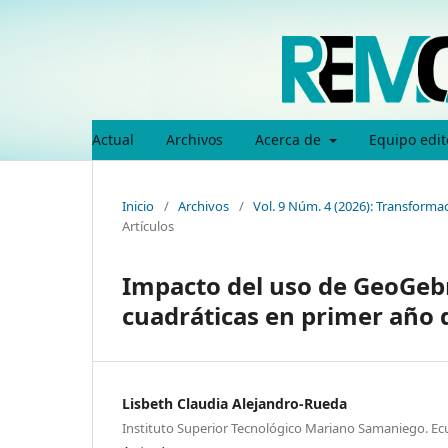
Actual
Archivos
Acerca de
Equipo edit
Inicio
/
Archivos
/
Vol. 9 Núm. 4 (2026): Transformac
Artículos
Impacto del uso de GeoGeb
cuadráticas en primer año d
Lisbeth Claudia Alejandro-Rueda
Instituto Superior Tecnológico Mariano Samaniego. Ec