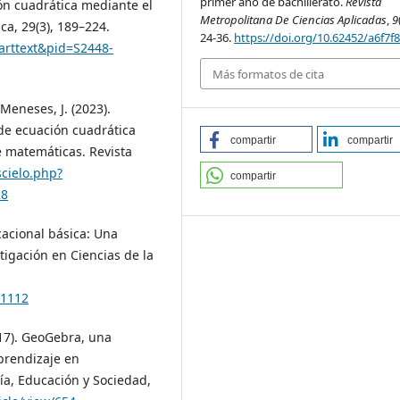
primer año de bachillerato.
Revista
ión cuadrática mediante el
Metropolitana De Ciencias Aplicadas
,
9
a, 29(3), 189–224.
24-36.
https://doi.org/10.62452/a6f7f
_arttext&pid=S2448-
Más formatos de cita
Meneses, J. (2023).
de ecuación cuadrática
compartir
compartir
 matemáticas. Revista
scielo.php?
compartir
28
acional básica: Una
tigación en Ciencias de la
.1112
017). GeoGebra, una
prendizaje en
ía, Educación y Sociedad,