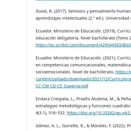
Duval, R. (2017). Semiosis y pensamiento humano
aprendizajes intelectuales (2.ª ed.). Universidad 
Ecuador. Ministerio de Educación. (2019). Currícu
educación obligatoria. Nivel bachillerato (Tomo 2
https://es.scribd.com/document/429544303/BG
Ecuador. Ministerio de Educación. (2021). Curríc
en competencias comunicacionales, matemáticas,
socioemocionales. Nivel de bachillerato.
https:/
content/uploads/downloads/2021/12/Curriculo-pr
CC-CM-CD-CS_Superior.pdf
Endara Crespata, L., Proaño Alulema, M., & Peñafi
estrategias metodológicas y funciones cuadrátic
4(3.1), 516–532.
https://doi.org/10.33262/ap.v4i3
Gómez, A. L., Guirette, R., & Morales, F. (2022). 