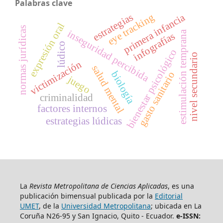
Palabras clave
eye tracking
primera infancia
estrategias
expresión oral
normas jurídicas
inseguridad percibida
estimulación temprana
infografías
lúdico
bienestar psicológico
nivel secundario
victimización
salud mental
biología
gasto sanitario
juego
criminalidad
factores internos
estrategias lúdicas
La
Revista Metropolitana de Ciencias Aplicadas
, es una
publicación bimensual publicada por la
Editorial
UMET
, de la
Universidad Metropolitana
; ubicada en La
Coruña N26-95 y San Ignacio, Quito - Ecuador.
e-ISSN: