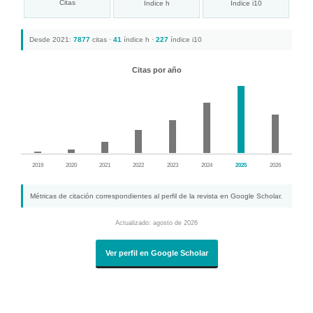
Citas
Índice h
Índice i10
Desde 2021:
7877
citas ·
41
índice h ·
227
índice i10
Citas por año
2019
2020
2021
2022
2023
2024
2025
2026
Métricas de citación correspondientes al perfil de la revista en Google Scholar.
Actualizado: agosto de 2026
Ver perfil en Google Scholar