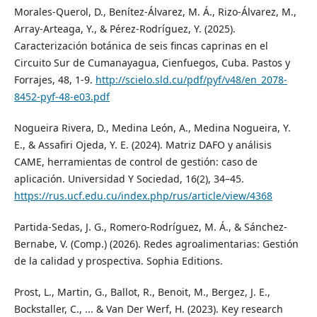
Morales-Querol, D., Benítez-Álvarez, M. Á., Rizo-Álvarez, M.,
Array-Arteaga, Y., & Pérez-Rodríguez, Y. (2025).
Caracterización botánica de seis fincas caprinas en el
Circuito Sur de Cumanayagua, Cienfuegos, Cuba. Pastos y
Forrajes, 48, 1-9.
http://scielo.sld.cu/pdf/pyf/v48/en_2078-
8452-pyf-48-e03.pdf
Nogueira Rivera, D., Medina León, A., Medina Nogueira, Y.
E., & Assafiri Ojeda, Y. E. (2024). Matriz DAFO y análisis
CAME, herramientas de control de gestión: caso de
aplicación. Universidad Y Sociedad, 16(2), 34–45.
https://rus.ucf.edu.cu/index.php/rus/article/view/4368
Partida-Sedas, J. G., Romero-Rodríguez, M. Á., & Sánchez-
Bernabe, V. (Comp.) (2026). Redes agroalimentarias: Gestión
de la calidad y prospectiva. Sophia Editions.
Prost, L., Martin, G., Ballot, R., Benoit, M., Bergez, J. E.,
Bockstaller, C., ... & Van Der Werf, H. (2023). Key research