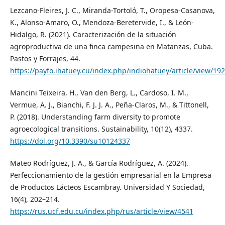
Lezcano-Fleires, J. C., Miranda-Tortoló, T., Oropesa-Casanova,
K., Alonso-Amaro, O., Mendoza-Beretervide, I., & León-
Hidalgo, R. (2021). Caracterización de la situación
agroproductiva de una finca campesina en Matanzas, Cuba.
Pastos y Forrajes, 44.
https://payfo.ihatuey.cu/index.php/indiohatuey/article/view/19
Mancini Teixeira, H., Van den Berg, L., Cardoso, I. M.,
Vermue, A. J., Bianchi, F. J. J. A., Peña-Claros, M., & Tittonell,
P. (2018). Understanding farm diversity to promote
agroecological transitions. Sustainability, 10(12), 4337.
https://doi.org/10.3390/su10124337
Mateo Rodríguez, J. A., & García Rodríguez, A. (2024).
Perfeccionamiento de la gestión empresarial en la Empresa
de Productos Lácteos Escambray. Universidad Y Sociedad,
16(4), 202–214.
https://rus.ucf.edu.cu/index.php/rus/article/view/4541