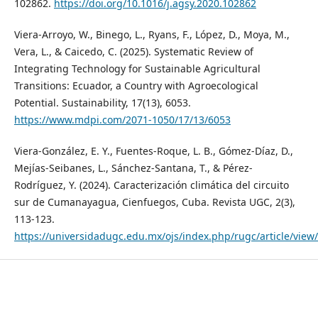
102862.
https://doi.org/10.1016/j.agsy.2020.102862
Viera-Arroyo, W., Binego, L., Ryans, F., López, D., Moya, M.,
Vera, L., & Caicedo, C. (2025). Systematic Review of
Integrating Technology for Sustainable Agricultural
Transitions: Ecuador, a Country with Agroecological
Potential. Sustainability, 17(13), 6053.
https://www.mdpi.com/2071-1050/17/13/6053
Viera-González, E. Y., Fuentes-Roque, L. B., Gómez-Díaz, D.,
Mejías-Seibanes, L., Sánchez-Santana, T., & Pérez-
Rodríguez, Y. (2024). Caracterización climática del circuito
sur de Cumanayagua, Cienfuegos, Cuba. Revista UGC, 2(3),
113-123.
https://universidadugc.edu.mx/ojs/index.php/rugc/article/view